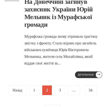
На Донеччині загинув
захисник України Юрій
Мельник із Мурафської
громади
Мурафська громада знову отримала трагічну
звістку з фронту. Стало відомо про загибель
військовослужбовця Юрія Вікторовича
Мельника, жителя села Михайлівка, який
віддав своє життя за
...
→
ДЕТАЛЬНІШЕ
Posts
Назад
1
2
3
…
34
pagination