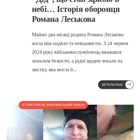
небі… Історія оборонця
Романа Леськова
Майже два місяці родина Романа Леськова
жила між надією та невідомістю. З 24 червня
2024 року військовослужбовець вважався
зниклим безвісти, а рідні щодня чекали на
звістку, яка могла б
...
→
ДЕТАЛЬНІШЕ
ІСТОРІЇ ГЕРОЇВ
,
ЖМЕРИНСЬКИЙ РАЙОН