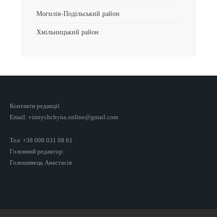
Могилів-Подільський район
Хмільницький район
Контакти редакції
Email: vinnychchyna.online@gmail.com
Тел: +38 098 031 08 61
Головний редактор:
Голошивець Анастасія