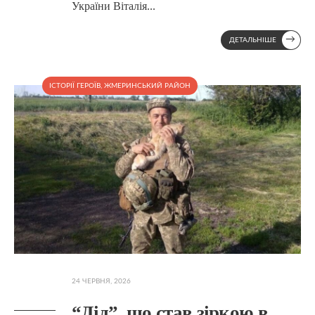
України Віталія
...
→
ДЕТАЛЬНІШЕ
ІСТОРІЇ ГЕРОЇВ
,
ЖМЕРИНСЬКИЙ РАЙОН
24 ЧЕРВНЯ, 2026
“Дід”, що став зіркою в