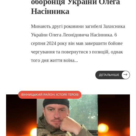
оборонця України Олега
Насінника
Минають другі роковини загибелі Захисника
України Олега Леонідовича Насінника. 6
серпня 2024 року він мав завершити бойове
чергування та повернутися з позицій, однак
того дня життя воїна
...
→
ДЕТАЛЬНІШЕ
ВІННИЦЬКИЙ РАЙОН
,
ІСТОРІЇ ГЕРОЇВ