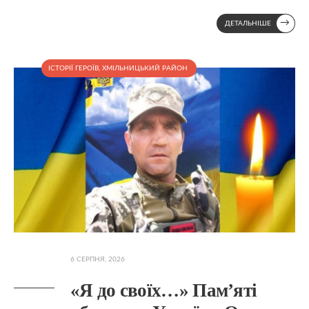
→
ДЕТАЛЬНІШЕ
ІСТОРІЇ ГЕРОЇВ
,
ХМІЛЬНИЦЬКИЙ РАЙОН
6 СЕРПНЯ, 2026
«Я до своїх…» Пам’яті