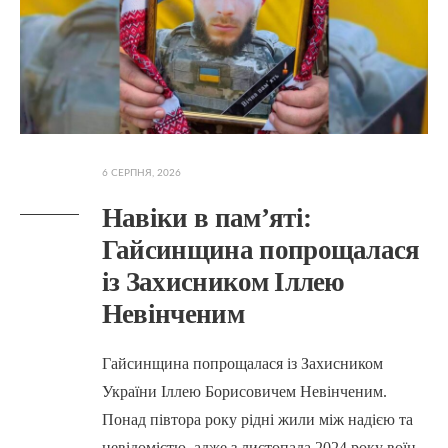
6 СЕРПНЯ, 2026
Навіки в пам’яті:
Гайсинщина попрощалася
із Захисником Іллею
Невінченим
Гайсинщина попрощалася із Захисником
України Іллею Борисовичем Невінченим.
Понад півтора року рідні жили між надією та
невідомістю, адже з листопада 2024 року воїн