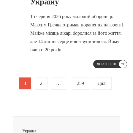
Україну
15 червня 2026 року молодий оборонець
Максим Гречка отримав поранення на фронті.
Майже місяць лікарі боролися за його життя,
але 14 липня серце воїна зупинилося. Йому
навіки 20 років.
...
→
ДЕТАЛЬНІШЕ
Posts
1
2
…
259
Далі
pagination
Україна