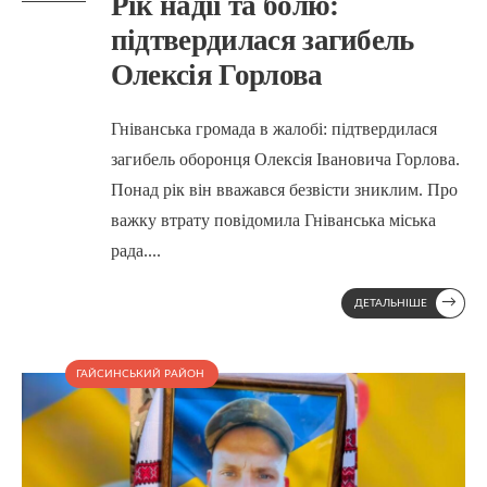
Рік надії та болю:
підтвердилася загибель
Олексія Горлова
Гніванська громада в жалобі: підтвердилася
загибель оборонця Олексія Івановича Горлова.
Понад рік він вважався безвісти зниклим. Про
важку втрату повідомила Гніванська міська
рада.
...
→
ДЕТАЛЬНІШЕ
ГАЙСИНСЬКИЙ РАЙОН