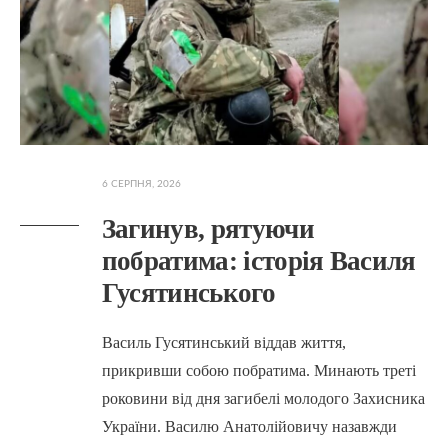
6 СЕРПНЯ, 2026
Загинув, рятуючи
побратима: історія Василя
Гусятинського
Василь Гусятинський віддав життя,
прикривши собою побратима. Минають треті
роковини від дня загибелі молодого Захисника
України. Василю Анатолійовичу назавжди