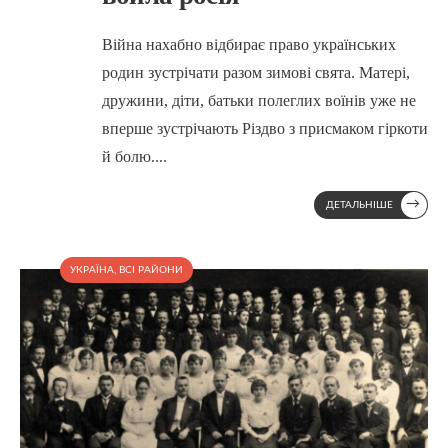
Війна нахабно відбирає право українських
родин зустрічати разом зимові свята. Матері,
дружини, діти, батьки полеглих воїнів уже не
вперше зустрічають Різдво з присмаком гіркоти
й болю.
...
→
ДЕТАЛЬНІШЕ
УКРАЇНА
,
ВСІ РАЙОНИ