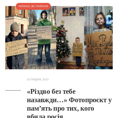
УКРАЇНА
,
ВСІ РАЙОНИ
25 ГРУДНЯ, 2025
«Різдво без тебе
назавжди…» Фотопроєкт у
пам’ять про тих, кого
вбила росія