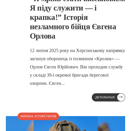
Я піду служити — і
крапка!” Історія
незламного бійця Євгена
Орлова
12 липня 2025 року на Херсонському напрямку
загинув оборонець із позивним «Кролик» —
Орлов Євген Юрійович. Він проходив службу
у складі 39-ї окремої бригади берегової
охорони. Євген
...
→
ДЕТАЛЬНІШЕ
УКРАЇНА
,
ІСТОРІЇ ГЕРОЇВ