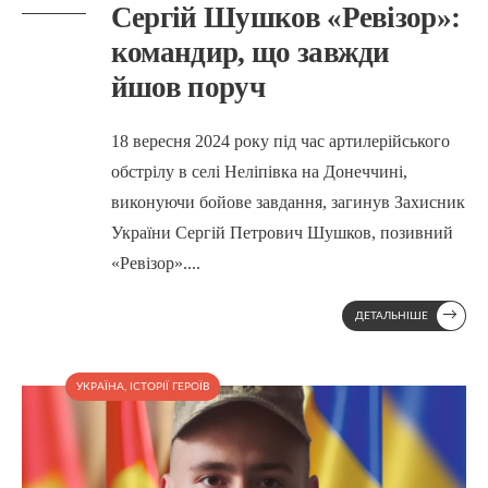
Сергій Шушков «Ревізор»:
командир, що завжди
йшов поруч
18 вересня 2024 року під час артилерійського
обстрілу в селі Неліпівка на Донеччині,
виконуючи бойове завдання, загинув Захисник
України Сергій Петрович Шушков, позивний
«Ревізор».
...
→
ДЕТАЛЬНІШЕ
УКРАЇНА
,
ІСТОРІЇ ГЕРОЇВ