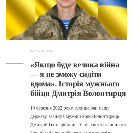
26 СІЧНЯ, 2026
«Якщо буде велика війна
— я не зможу сидіти
вдома». Історія мужнього
бійця Дмитрія Волонтирця
14 березня 2022 року, захищаючи нашу
державу, загинув мужній воїн Волонтирець
Дмитрій Геннадійович. У ніч свого останнього
бою він підняв побратимів по тривозі та