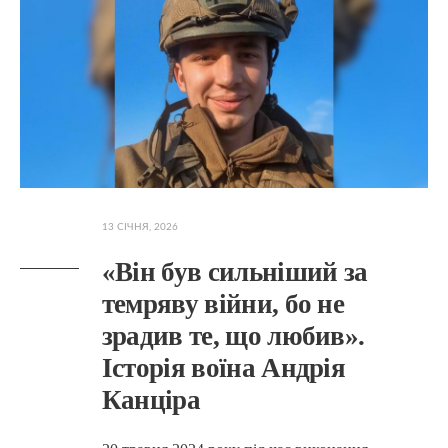
13 СІЧНЯ, 2026
«Він був сильніший за
темряву війни, бо не
зрадив те, що любив».
Історія воїна Андрія
Канціра