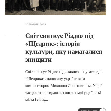
25 ГРУДНЯ, 2025
Світ святкує Різдво під
«Щедрик»: історія
культури, яку намагалися
знищити
Світ святкує Різдво під славнозвісну мелодію
«Щедрика», написану українським
композитором Миколою Леонтовичем. У цей
час росіяни стирають з лиця землі українські
міста і села,
...