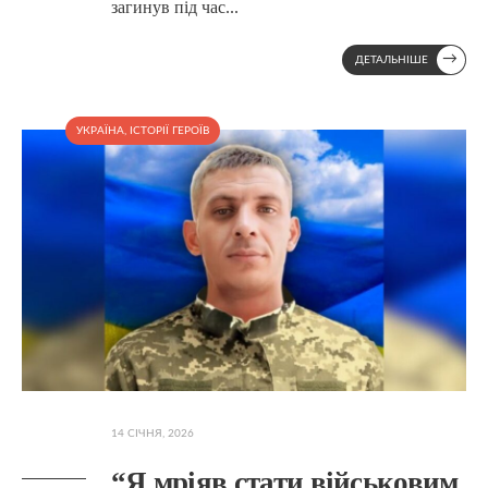
загинув під час
...
→
ДЕТАЛЬНІШЕ
УКРАЇНА
,
ІСТОРІЇ ГЕРОЇВ
14 СІЧНЯ, 2026
“Я мріяв стати військовим.