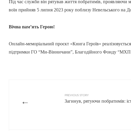
Під час служби він рятував життя побратимів, проявляючи му
воїн прийняв 5 липня 2023 року поблизу Невельського на Д
Вічна пам’ять Герою!
Онлайн-меморіальний проєкт «Книга Героїв» реалізовується
підтримки ГО “Ми-Вінничани”, Благодійного Фонду “МХП 
PREVIOUS STORY
←
Загинув, рятуючи побратимів: іс