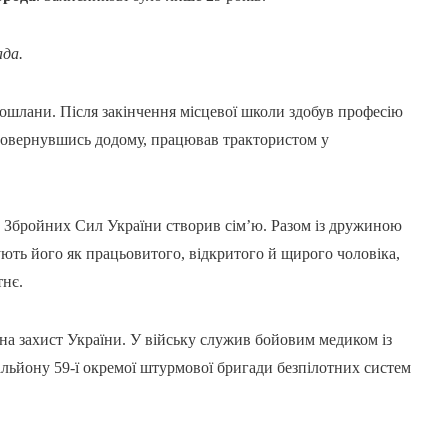
ада.
Кошлани. Після закінчення місцевої школи здобув професію
 Повернувшись додому, працював трактористом у
х Збройних Сил України створив сім’ю. Разом із дружиною
ють його як працьовитого, відкритого й щирого чоловіка,
тнє.
 на захист України. У війську служив бойовим медиком із
альйону 59-ї окремої штурмової бригади безпілотних систем