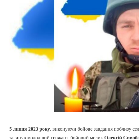
5 липня 2023 року
, виконуючи бойове завдання поблизу се
загинув молодший сержант, бойовий медик
Олексій Сивоб