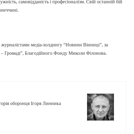
жність, самовідданість і професіоналізм. Свій останній бій
онеччині.
 журналістами медіа-холдингу “Новини Вінниці”, за
– Громаді”, Благодійного Фонду Миколи Філонова.
торія оборонця Ігоря Линника