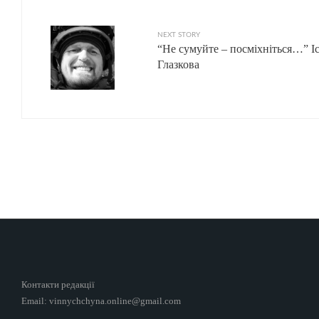
NEXT STORY
“Не сумуйте – посміхніться…” І
Глазкова
Контакти редакції
Email: vinnychchyna.online@gmail.com