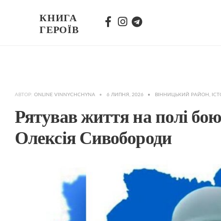
КНИГА
ГЕРОЇВ
АВТОР:
ONLINE VINNYCHCHYNA
•
6 ЛИПНЯ, 2026
•
ВІННИЦЬКИЙ РАЙОН
,
ІСТ
Рятував життя на полі бо
Олексія Сивобороди