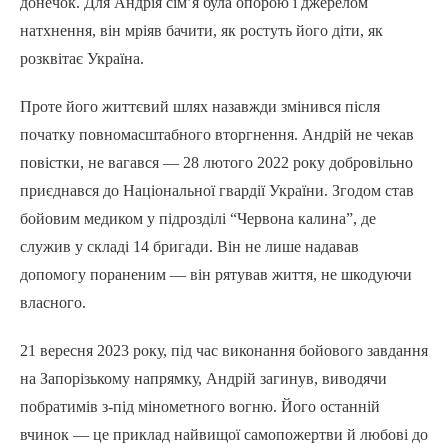
донечок. Для Андрія сім’я була опорою і джерелом
натхнення, він мріяв бачити, як ростуть його діти, як
розквітає Україна.
Проте його життєвий шлях назавжди змінився після
початку повномасштабного вторгнення. Андрій не чекав
повістки, не вагався — 28 лютого 2022 року добровільно
приєднався до Національної гвардії України. Згодом став
бойовим медиком у підрозділі “Червона калина”, де
служив у складі 14 бригади. Він не лише надавав
допомогу пораненим — він рятував життя, не шкодуючи
власного.
21 вересня 2023 року, під час виконання бойового завдання
на Запорізькому напрямку, Андрій загинув, виводячи
побратимів з-під мінометного вогню. Його останній
вчинок — це приклад найвищої самопожертви й любові до