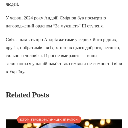
людей.
У червні 2024 року Андрій Смірнов був посмертно
нагороджений орденом “За мужність” ІІІ ступеня.
Світла пам’ять про Андрія житиме у серцях його рідних,
друзів, побратимів і всіх, хто знав цього доброго, чесного,
сильного чоловіка. Герої не вмирають — вони
залишаються у нашій пам’яті як символи незламності і віри
в Україну.
Related Posts
ІСТОРІЇ ГЕРОЇВ
,
ХМІЛЬНИЦЬКИЙ РАЙОН