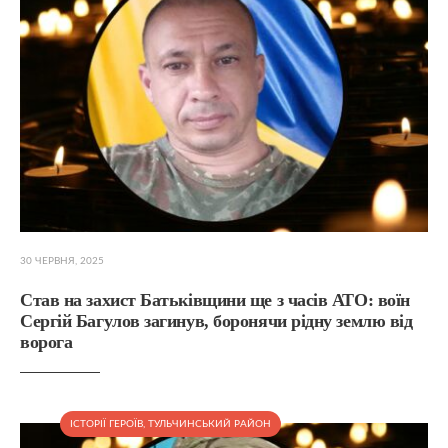
30 ЧЕРВНЯ, 2025
Став на захист Батьківщини ще з часів АТО: воїн
Сергій Багулов загинув, боронячи рідну землю від
ворога
ІСТОРІЇ ГЕРОЇВ
,
ТУЛЬЧИНСЬКИЙ РАЙОН