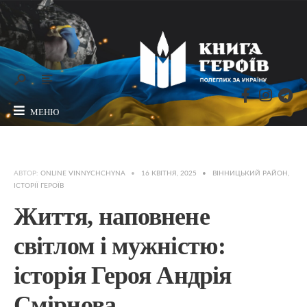
МЕНЮ
АВТОР:
ONLINE VINNYCHCHYNA
•
16 КВІТНЯ, 2025
•
ВІННИЦЬКИЙ РАЙОН
,
ІСТОРІЇ ГЕРОЇВ
Життя, наповнене
світлом і мужністю:
історія Героя Андрія
Смірнова