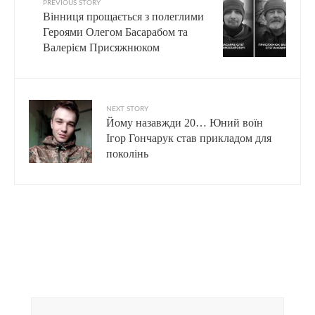
PREVIOUS STORY
Вінниця прощається з полеглими
Героями Олегом Басарабом та
Валерієм Присяжнюком
NEXT STORY
Йому назавжди 20… Юний воїн
Ігор Гончарук став прикладом для
поколінь