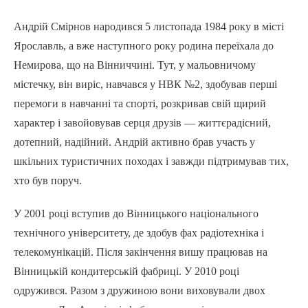
Андрій Смірнов народився 5 листопада 1984 року в місті
Ярославль, а вже наступного року родина переїхала до
Немирова, що на Вінниччині. Тут, у мальовничому
містечку, він виріс, навчався у НВК №2, здобував перші
перемоги в навчанні та спорті, розкривав свій щирий
характер і завойовував серця друзів — життєрадісний,
дотепний, надійний. Андрій активно брав участь у
шкільних туристичних походах і завжди підтримував тих,
хто був поруч.
У 2001 році вступив до Вінницького національного
технічного університету, де здобув фах радіотехніка і
телекомунікацій. Після закінчення вишу працював на
Вінницькій кондитерській фабриці. У 2010 році
одружився. Разом з дружиною вони виховували двох