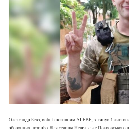
Олександр Бевз, воїн із позивним ALEBE, загинув 1 листопа
оборонних позиціях біля селища Невельське Покровського р