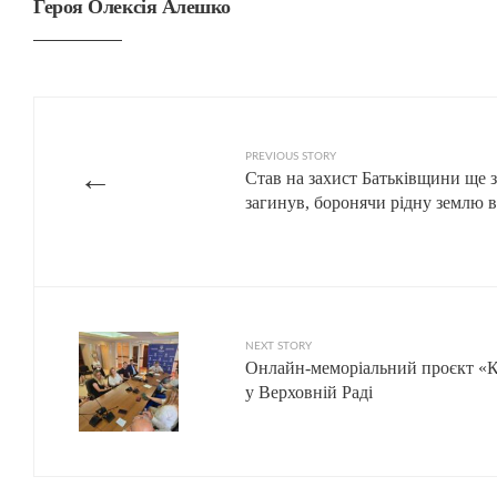
Героя Олексія Алешко
PREVIOUS STORY
←
Став на захист Батьківщини ще з
загинув, боронячи рідну землю в
NEXT STORY
Онлайн-меморіальний проєкт «К
у Верховній Раді