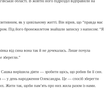
гівській області. В жовтні його підрозділ відправили на
зитивним, як у цивільному житті. Він вірив, що “правда має
обром. Під його бронежилетом знайшли записку з написом: “Я
вінка від сина вона так й не дочекалась. Лише почула
е зберегли.”
и Сашка вирішила діяти — зробити щось, що робив би її син.
езня — у день народження Олександра. Це — спосіб зберегти
лих. Жити так, щоби пам’ять про них жила разом із нами.