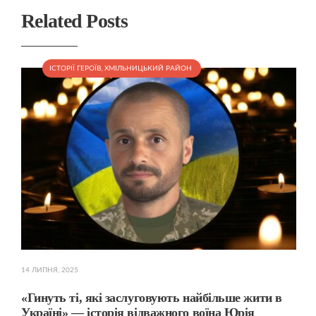
Related Posts
ІСТОРІЇ ГЕРОЇВ
,
ХМІЛЬНИЦЬКИЙ РАЙОН
14 ЛИПНЯ, 2025
«Гинуть ті, які заслуговують найбільше жити в
Україні» — історія відважного воїна Юрія