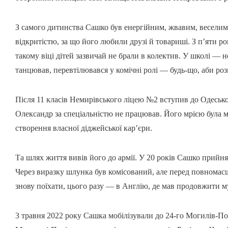
З самого дитинства Сашко був енергійним, жвавим, веселим 
відкритістю, за що його любили друзі й товариші. З п’яти р
такому віці дітей зазвичай не брали в колектив. У школі — н
танцював, перевтілювався у комічні ролі — будь-що, аби ро
Після 11 класів Немирівського ліцею №2 вступив до Одесько
Олександр за спеціальністю не працював. Його мрією була му
створення власної діджейської кар’єри.
Та шлях життя вивів його до армії. У 20 років Сашко прийня
Через виразку шлунка був комісований, але перед повномас
знову поїхати, цього разу — в Англію, де мав продовжити м
3 травня 2022 року Сашка мобілізували до 24-го Могилів-П