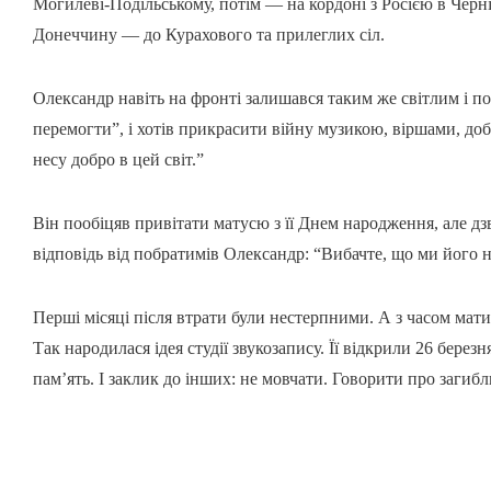
Могилеві-Подільському, потім — на кордоні з Росією в Черні
Донеччину — до Курахового та прилеглих сіл.
Олександр навіть на фронті залишався таким же світлим і по
перемогти”, і хотів прикрасити війну музикою, віршами, д
несу добро в цей світ.”
Він пообіцяв привітати матусю з її Днем народження, але дз
відповідь від побратимів Олександр: “Вибачте, що ми його н
Перші місяці після втрати були нестерпними. А з часом мат
Так народилася ідея студії звукозапису. Її відкрили 26 бер
пам’ять. І заклик до інших: не мовчати. Говорити про загиб