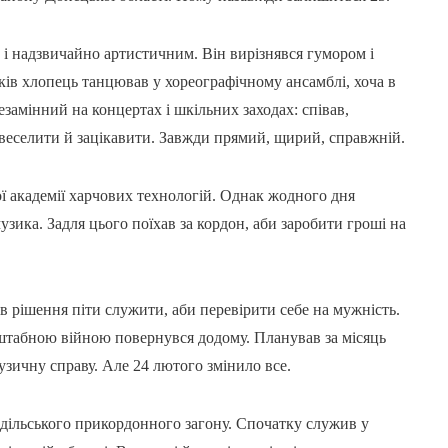
і надзвичайно артистичним. Він вирізнявся гумором і
оків хлопець танцював у хореографічному ансамблі, хоча в
езамінний на концертах і шкільних заходах: співав,
звеселити й зацікавити. Завжди прямий, щирий, справжній.
ї академії харчових технологій. Однак жодного дня
зика. Задля цього поїхав за кордон, аби заробити гроші на
в рішення піти служити, аби перевірити себе на мужність.
штабною війною повернувся додому. Планував за місяць
узичну справу. Але 24 лютого змінило все.
одільського прикордонного загону. Спочатку служив у