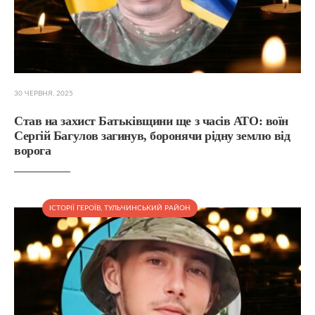
30 ЧЕРВНЯ, 2025
Став на захист Батьківщини ще з часів АТО: воїн
Сергій Багулов загинув, боронячи рідну землю від
ворога
ІСТОРІЇ ГЕРОЇВ
,
ТУЛЬЧИНСЬКИЙ РАЙОН