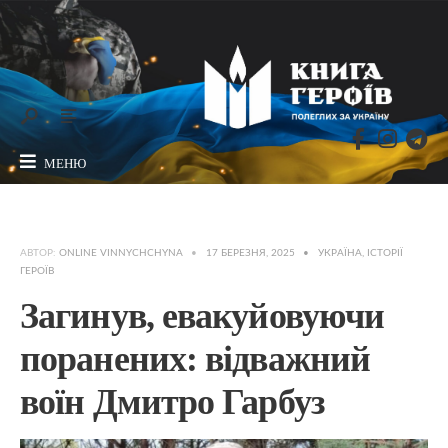
МЕНЮ
АВТОР:
ONLINE VINNYCHCHYNA
•
17 БЕРЕЗНЯ, 2025
•
УКРАЇНА
,
ІСТОРІЇ
ГЕРОЇВ
Загинув, евакуйовуючи
поранених: відважний
воїн Дмитро Гарбуз