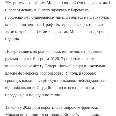
Жмеринського району. Микола з юності був працьовитим і
цілеспрямованим. Освіту здобував у Барському
професійному будівельному ліцеї, де вчився на штукатура,
маляра, плиточника. Професія, здавалося, простора, але
дуже потрібна — і саме така, як сам Микола: чесна, точна,
надійна.
Повернувшись до рідного села, він не лише працював
руками — а ще й серцем. У 2017 році став членом
виконавчого комітету Северинівської сільради, заснував
власне фермерське господарство. У полі, на зборах
громади, вдома — скрізь був прикладом небайдужості та
відповідальності. Люди йшли до нього не лише за
порадою, а й по людське тепло.
Та коли у 2022 році ворог пішов широким фронтом,
Микола не залишився осторонь. Він не був кадровим