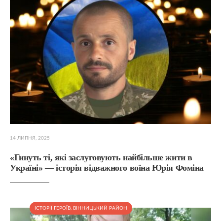
14 ЛИПНЯ, 2025
«Гинуть ті, які заслуговують найбільше жити в
Україні» — історія відважного воїна Юрія Фоміна
ІСТОРІЇ ГЕРОЇВ
,
ВІННИЦЬКИЙ РАЙОН