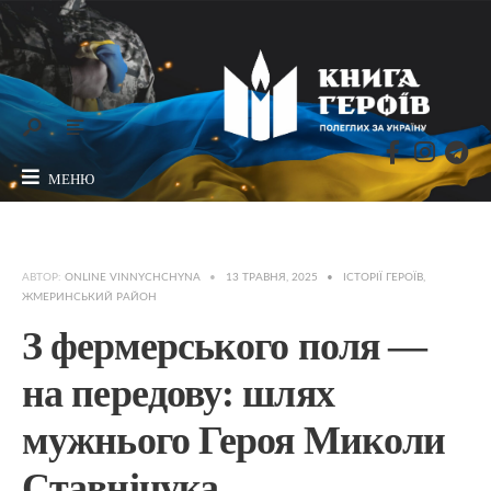
МЕНЮ
АВТОР:
ONLINE VINNYCHCHYNA
•
13 ТРАВНЯ, 2025
•
ІСТОРІЇ ГЕРОЇВ
,
ЖМЕРИНСЬКИЙ РАЙОН
З фермерського поля —
на передову: шлях
мужнього Героя Миколи
Ставнічука