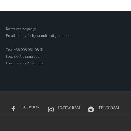
Контакти редакції
Email: vinnychchyna.online@gmail.com
Тел: +38 098 031 08 61
Головний редактор:
Голошивець Анастасія
FACEBOOK
INSTAGRAM
TELEGRAM