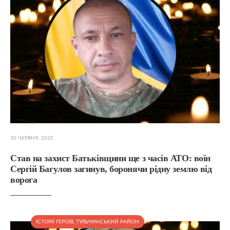
30 ЧЕРВНЯ, 2025
Став на захист Батьківщини ще з часів АТО: воїн
Сергій Багулов загинув, боронячи рідну землю від
ворога
ІСТОРІЇ ГЕРОЇВ
,
ТУЛЬЧИНСЬКИЙ РАЙОН