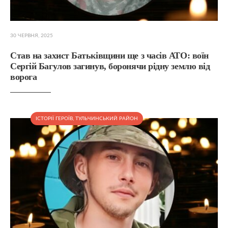
30 ЧЕРВНЯ, 2025
Став на захист Батьківщини ще з часів АТО: воїн
Сергій Багулов загинув, боронячи рідну землю від
ворога
ІСТОРІЇ ГЕРОЇВ
,
ТУЛЬЧИНСЬКИЙ РАЙОН