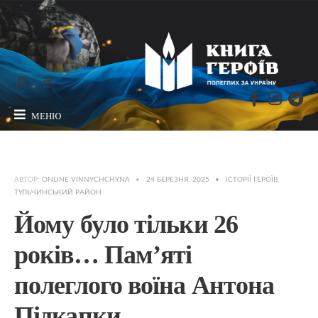
МЕНЮ
АВТОР:
ONLINE VINNYCHCHYNA
•
24 БЕРЕЗНЯ, 2025
•
ІСТОРІЇ ГЕРОЇВ
,
ТУЛЬЧИНСЬКИЙ РАЙОН
Йому було тільки 26
років… Пам’яті
полеглого воїна Антона
Підкапки