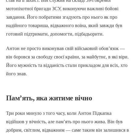
став на її захист. Він служив на складі 59-ї окремої
мотопіхотної бригади ЗСУ, виконуючи важливі бойові
завдання. Його побратими згадують про нього як про
надійного товариша, відважного воїна, який завжди був
готовий підтримати, допомогти, підбадьорити.
Антон не просто виконував свій військовий обов’язок —
він боровся за свободу своєї країни, за майбутнє, в які віри.
Його мужність та відданість стали прикладом для всіх, хто
його знав.
Пам’ять, яка житиме вічно
Три роки минуло з того часу, коли Антон Підкапка
відійшов у вічність, але пам’ять про нього жива. Він був
добрим, світлим, відважним — саме таким він залишився в