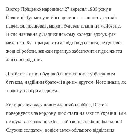
Віктор Пріщенко народився 27 вересня 1986 року в
Оляниці. Тут минули його дитинство і юність, тут він
навчався, працював, мріяв і будував плани на майбутнє.
Після навчання у Ладижинському коледжі здобув фах
механіка. Був працьовитим і відповідальним, не цурався
жодної роботи, завжди прагнув забезпечити гідне життя
для своєї родини.
Для близьких він був люблячим сином, турботливим
батьком, надійним братом і вірним другом. Його знали, як
людину з добрим серцем.
Коли розпочалася повномасштабна війна, Віктор
повернувся з-за кордону, щоб стати на захист України. Він
не шукав легших шляхів — обрав шлях відповідальності.
Служив солдатом, водієм автомобільного відділення