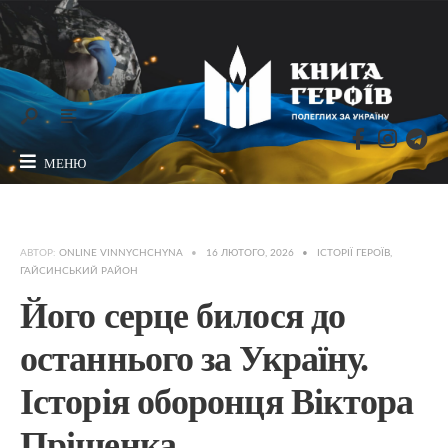
МЕНЮ
АВТОР:
ONLINE VINNYCHCHYNA
•
16 ЛЮТОГО, 2026
•
ІСТОРІЇ ГЕРОЇВ
,
ГАЙСИНСЬКИЙ РАЙОН
Його серце билося до
останнього за Україну.
Історія оборонця Віктора
Пріщенка