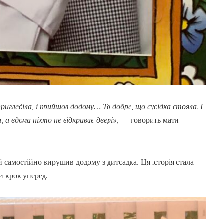
гледіла, і прийшов додому… То добре, що сусідка стояла. І
, а вдома ніхто не відкриває двері»,
— говорить мати
й самостійно вирушив додому з дитсадка. Ця історія стала
и крок уперед.