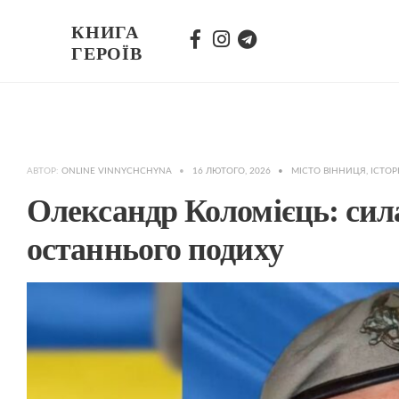
КНИГА
ГЕРОЇВ
АВТОР:
ONLINE VINNYCHCHYNA
•
16 ЛЮТОГО, 2026
•
МІСТО ВІННИЦЯ
,
ІСТОРІ
Олександр Коломієць: сила,
останнього подиху