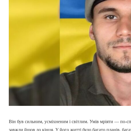
Він був сильним, усміхненим і світлим. Умів мріяти — по-с
завжди йшов до кінця. У його житті було багато планів, бага