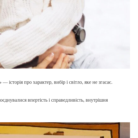
a»
— історія про характер, вибір і світло, яке не згасає.
оєднувалися впертість і справедливість, внутрішня