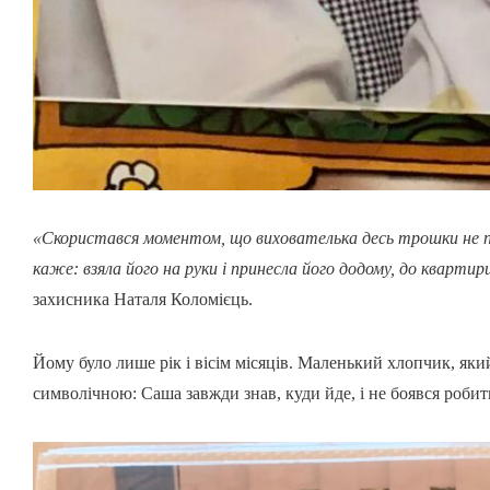
«Скористався моментом, що вихователька десь трошки не при
каже: взяла його на руки і принесла його додому, до квартири
захисника Наталя Коломієць.
Йому було лише рік і вісім місяців. Маленький хлопчик, яки
символічною: Саша завжди знав, куди йде, і не боявся робит