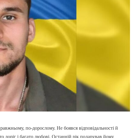
правжньому, по-дорослому. Не боявся відповідальності й
то доріг і багато любові. Останній рік подарував йому