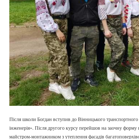
Після школи Богдан вступив до Вінницького транспортного 
інженерія». Після другого курсу перейшов на заочну форму
майстром-монтажником з утеплення фасадів багатоповерхівок