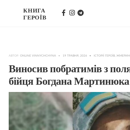
КНИГА
ГЕРОЇВ
АВТОР:
ONLINE VINNYCHCHYNA
•
19 ТРАВНЯ, 2026
•
ІСТОРІЇ ГЕРОЇВ
,
ЖМЕРИН
Виносив побратимів з поля
бійця Богдана Мартинюка