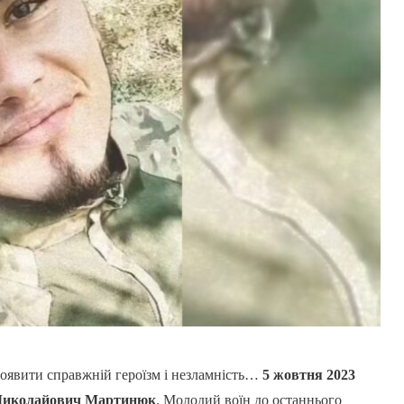
роявити справжній героїзм і незламність…
5 жовтня 2023
Миколайович Мартинюк
. Молодий воїн до останнього