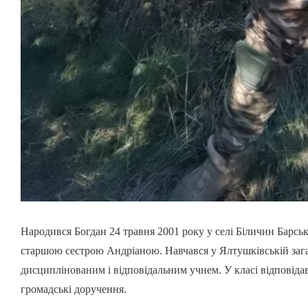
Народився Богдан 24 травня 2001 року у селі Біличин Барсько
старшою сестрою Андріаною. Навчався у Ялтушківській зага
дисциплінованим і відповідальним учнем. У класі відповіда
громадські доручення.