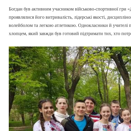
Богдан був активним учасником військово-спортивної гри «
проявлялися його витривалість, лідерські якості, дисциплін
волейболом та легкою атлетикою. Однокласники й учителі 
хлопцем, який завжди був готовий підтримати тих, хто пот