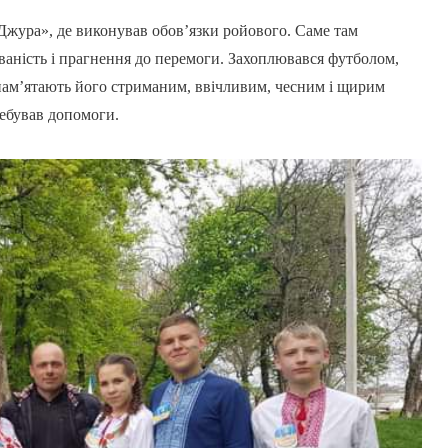
Джура», де виконував обов’язки ройового. Саме там
ованість і прагнення до перемоги. Захоплювався футболом,
пам’ятають його стриманим, ввічливим, чесним і щирим
ребував допомоги.