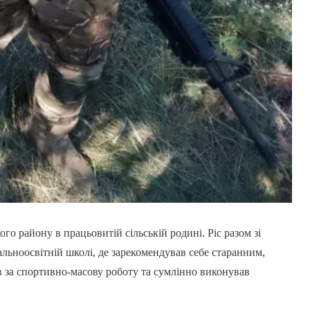
го району в працьовитій сільській родині. Ріс разом зі
льноосвітній школі, де зарекомендував себе старанним,
в за спортивно-масову роботу та сумлінно виконував