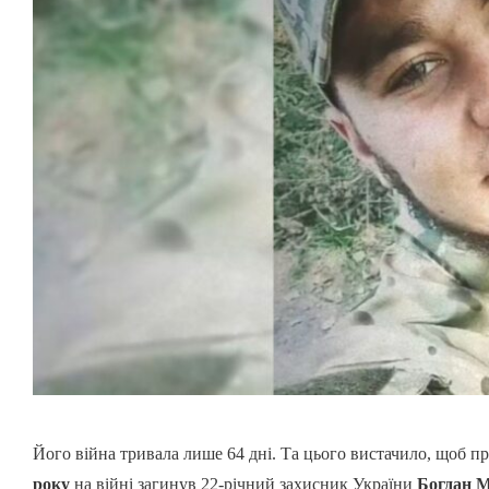
Його війна тривала лише 64 дні. Та цього вистачило, щоб п
року
на війні загинув 22-річний захисник України
Богдан 