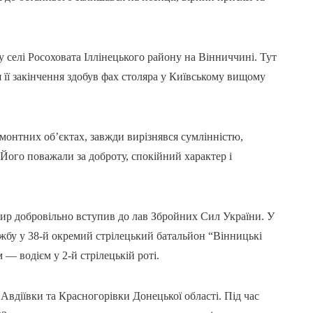
 селі Росоховата Іллінецького району на Вінниччині. Тут
я її закінчення здобув фах столяра у Київському вищому
онтних об’єктах, завжди вирізнявся сумлінністю,
Його поважали за доброту, спокійний характер і
ир добровільно вступив до лав Збройних Сил України. У
ужбу у 38-й окремий стрілецький батальйон “Вінницькі
 — водієм у 2-й стрілецькій роті.
 Авдіївки та Красногорівки Донецької області. Під час