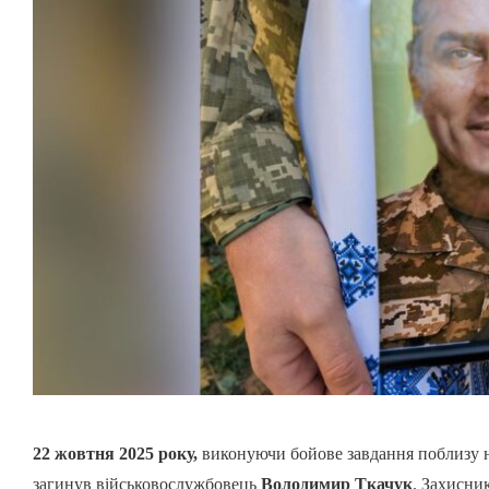
22 жовтня 2025 року,
виконуючи бойове завдання поблизу н
загинув військовослужбовець
Володимир Ткачук
. Захисни