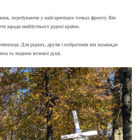
язок, перебуваючи у найгарячіших точках фронту. Він
ття заради майбутнього рідної країни.
емінниця. Для рідних, друзів і побратимів він назавжди
ина та людини великої душі.