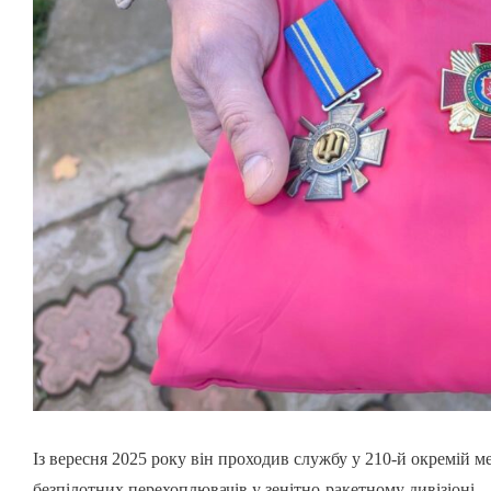
Із вересня 2025 року він проходив службу у 210-й окремій ме
безпілотних перехоплювачів у зенітно-ракетному дивізіоні.