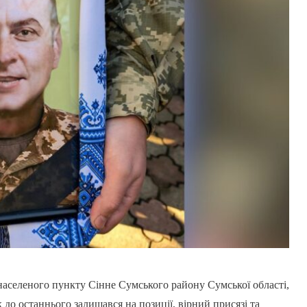
аселеного пункту Сінне Сумського району Сумської області,
к до останнього залишався на позиції, вірний присязі та