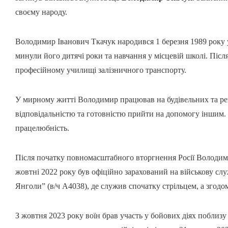
своєму народу.
Володимир Іванович Ткачук народився 1 березня 1989 року у
минули його дитячі роки та навчання у місцевій школі. Післ
професійному училищі залізничного транспорту.
У мирному житті Володимир працював на будівельних та рем
відповідальністю та готовністю прийти на допомогу іншим. 
працелюбність.
Після початку повномасштабного вторгнення Росії Володим
жовтні 2022 року був офіційно зарахований на військову сл
Янголи” (в/ч А4038), де служив спочатку стрільцем, а згодом
З жовтня 2023 року воїн брав участь у бойових діях поблизу