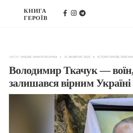
КНИГА
ГЕРОЇВ
АВТОР:
ONLINE VINNYCHCHYNA
•
31 ЖОВТНЯ, 2025
•
ІСТОРІЇ ГЕРОЇВ
,
ГАЙСИ
Володимир Ткачук — воїн,
залишався вірним Україні