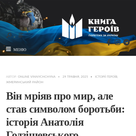
МЕНЮ
АВТОР:
ONLINE VINNYCHCHYNA
•
29 ТРАВНЯ, 2025
•
ІСТОРІЇ ГЕРОЇВ
,
ЖМЕРИНСЬКИЙ РАЙОН
Він мріяв про мир, але
став символом боротьби:
історія Анатолія
Годзішевського