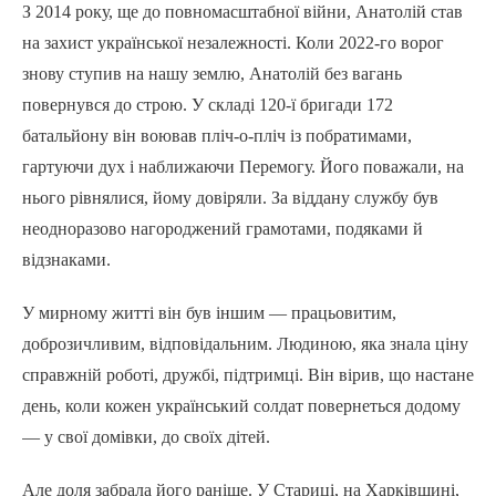
З 2014 року, ще до повномасштабної війни, Анатолій став
на захист української незалежності. Коли 2022-го ворог
знову ступив на нашу землю, Анатолій без вагань
повернувся до строю. У складі 120-ї бригади 172
батальйону він воював пліч-о-пліч із побратимами,
гартуючи дух і наближаючи Перемогу. Його поважали, на
нього рівнялися, йому довіряли. За віддану службу був
неодноразово нагороджений грамотами, подяками й
відзнаками.
У мирному житті він був іншим — працьовитим,
доброзичливим, відповідальним. Людиною, яка знала ціну
справжній роботі, дружбі, підтримці. Він вірив, що настане
день, коли кожен український солдат повернеться додому
— у свої домівки, до своїх дітей.
Але доля забрала його раніше. У Стариці, на Харківщині,