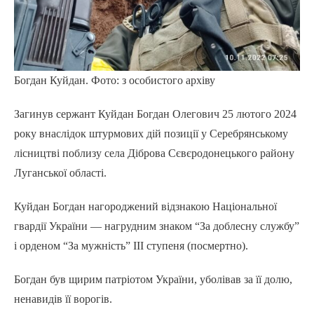
Богдан Куйдан. Фото: з особистого архіву
Загинув сержант Куйдан Богдан Олегович 25 лютого 2024
року внаслідок штурмових дій позиції у Серебрянському
лісництві поблизу села Діброва Сєвєродонецького району
Луганської області.
Куйдан Богдан нагороджений відзнакою Національної
гвардії України — нагрудним знаком “За доблесну службу”
і орденом “За мужність” ІІІ ступеня (посмертно).
Богдан був щирим патріотом України, уболівав за її долю,
ненавидів її ворогів.