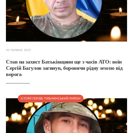
30 ЧЕРВНЯ, 2025
Став на захист Батьківщини ще з часів АТО: воїн
Сергій Багулов загинув, боронячи рідну землю від
ворога
ІСТОРІЇ ГЕРОЇВ
,
ТУЛЬЧИНСЬКИЙ РАЙОН