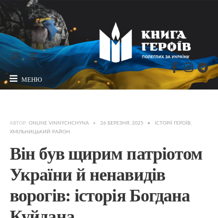
МЕНЮ
АВТОР:
ONLINE VINNYCHCHYNA
•
26 БЕРЕЗНЯ, 2025
•
ІСТОРІЇ ГЕРОЇВ
,
ХМІЛЬНИЦЬКИЙ РАЙОН
Він був щирим патріотом
України й ненавидів
ворогів: історія Богдана
Куйдана