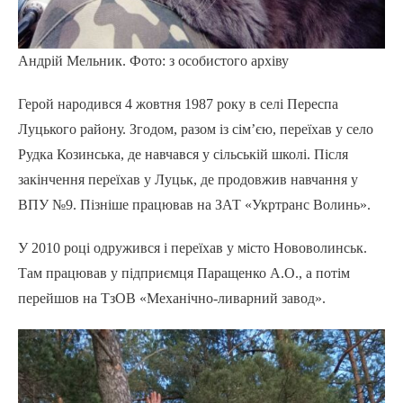
Андрій Мельник. Фото: з особистого архіву
Герой народився 4 жовтня 1987 року в селі Переспа
Луцького району. Згодом, разом із сім’єю, переїхав у село
Рудка Козинська, де навчався у сільській школі. Після
закінчення переїхав у Луцьк, де продовжив навчання у
ВПУ №9. Пізніше працював на ЗАТ «Укртранс Волинь».
У 2010 році одружився і переїхав у місто Нововолинськ.
Там працював у підприємця Паращенко А.О., а потім
перейшов на ТзОВ «Механічно-ливарний завод».