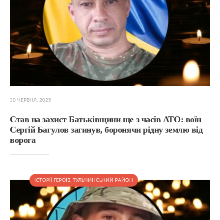
30 ЧЕРВНЯ, 2025
Став на захист Батьківщини ще з часів АТО: воїн
Сергій Багулов загинув, боронячи рідну землю від
ворога
ІСТОРІЇ ГЕРОЇВ
,
ТУЛЬЧИНСЬКИЙ РАЙОН