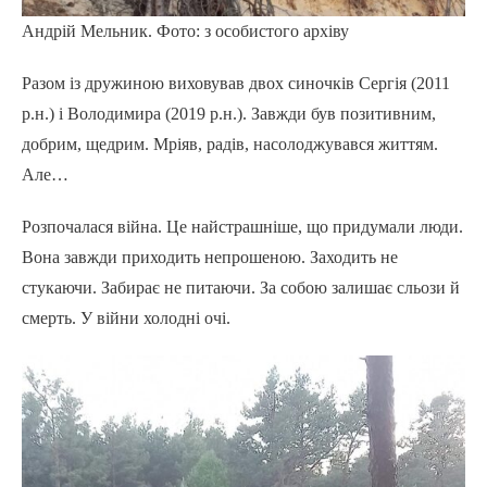
Андрій Мельник. Фото: з особистого архіву
Разом із дружиною виховував двох синочків Сергія (2011
р.н.) і Володимира (2019 р.н.). Завжди був позитивним,
добрим, щедрим. Мріяв, радів, насолоджувався життям.
Але…
Розпочалася війна. Це найстрашніше, що придумали люди.
Вона завжди приходить непрошеною. Заходить не
стукаючи. Забирає не питаючи. За собою залишає сльози й
смерть. У війни холодні очі.