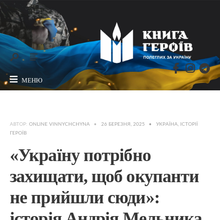
МЕНЮ
АВТОР:
ONLINE VINNYCHCHYNA
•
26 БЕРЕЗНЯ, 2025
•
УКРАЇНА
,
ІСТОРІЇ
ГЕРОЇВ
«Україну потрібно
захищати, щоб окупанти
не прийшли сюди»:
історія Андрія Мельника