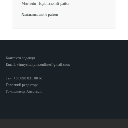
Могилів-Подільський район
Хмільницький район
Контакти редакції
Email: vinnychchyna.online@gmail.com
Тел: +38 098 031 08 61
Головний редактор:
Голошивець Анастасія