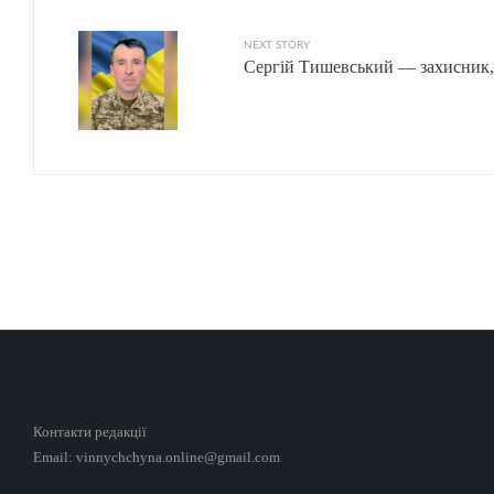
NEXT STORY
Сергій Тишевський — захисник, 
Контакти редакції
Email: vinnychchyna.online@gmail.com