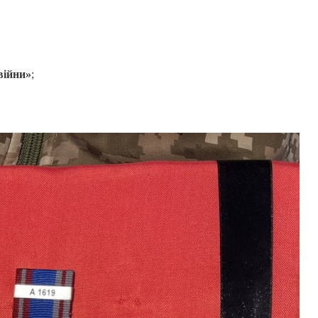
війни»
;