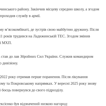
ьчинського району. Закінчив місцеву середню школу, а згодом
роходив службу в армії.
 м’ясокомбінаті, де зустрів свою майбутню дружину. Після
11 років трудився на Ладижинській ТЕС. Згодом змінив
ії МХП.
ь став до лав Збройних Сил України. Служив командиром
 дивізіону.
я 2022 року отримав перше поранення. Після лікування
ому та Покровському напрямках. У вересні 2025 року знову
 боєць повернувся до свого підрозділу.
ексієнко був відзначений низкою нагород: