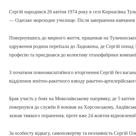
Сергій народився 26 квітня 1974 року в селі Кирнасівка Тул
— Одеське мореходне училище. Після завершення навчання п
Повернувшись до мирного життя, працював на Тульчинському
одруження родина переїхала до Ладижина, де Сергій понад 
професію та приєднався до колективу птахофабрики компан
З початком повномасштабного вторгнення Сергій без ваган
відділення зенітно-ракетного взводу ракетно-артилерійського
Брав участь у боях на Миколаївському напрямку, де 5 квітн
повернувся до служби й воював на Херсонському, Авдіївськ
зазнав тяжкого поранення, проте вже 24 жовтня відновлений
За особисту відвагу, самопожертву та незламність Сергій Ол