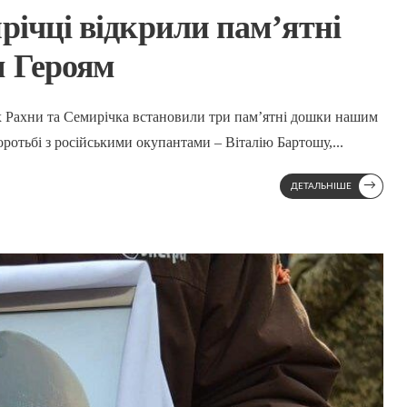
річці відкрили пам’ятні
м Героям
лах Рахни та Семирічка встановили три пам’ятні дошки нашим
боротьбі з російськими окупантами – Віталію Бартошу,
...
→
ДЕТАЛЬНІШЕ