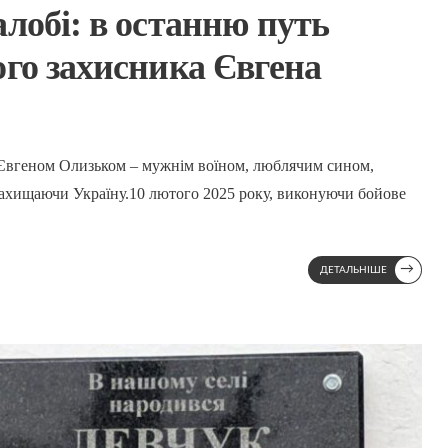
лобі: в останню путь
ого захисника Євгена
 Євгеном Олизьком – мужнім воїном, люблячим сином,
 захищаючи Україну.10 лютого 2025 року, виконуючи бойове
→
ДЕТАЛЬНІШЕ