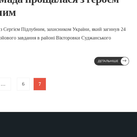
ним
 з Сергієм Підлубним, захисником України, який загинув 24
бойового завдання в районі Вікторовки Суджанського
→
ДЕТАЛЬНІШЕ
…
6
7