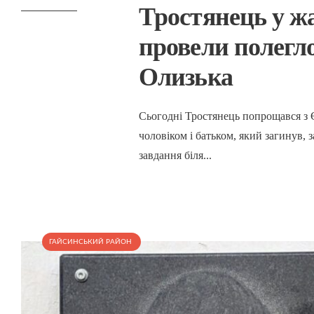
Тростянець у жа
провели полегл
Олизька
Сьогодні Тростянець попрощався з
чоловіком і батьком, який загинув,
завдання біля
...
ГАЙСИНСЬКИЙ РАЙОН