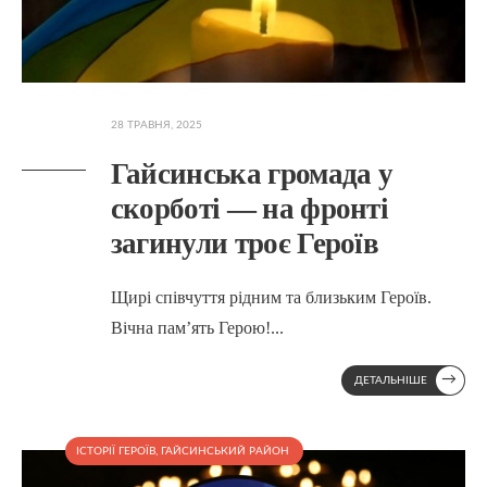
28 ТРАВНЯ, 2025
Гайсинська громада у
скорботі — на фронті
загинули троє Героїв
Щирі співчуття рідним та близьким Героїв.
Вічна пам’ять Герою!
...
→
ДЕТАЛЬНІШЕ
ІСТОРІЇ ГЕРОЇВ
,
ГАЙСИНСЬКИЙ РАЙОН