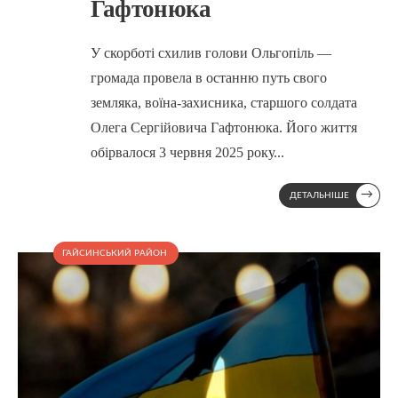
Гафтонюка
У скорботі схилив голови Ольгопіль —
громада провела в останню путь свого
земляка, воїна-захисника, старшого солдата
Олега Сергійовича Гафтонюка. Його життя
обірвалося 3 червня 2025 року
...
→
ДЕТАЛЬНІШЕ
ГАЙСИНСЬКИЙ РАЙОН