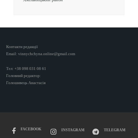
Контакти редакції
Email: vinnychchyna.online@gmail.com
Тел: +38 098 031 08 61
Головний редактор:
Голошивець Анастасія
FACEBOOK
INSTAGRAM
TELEGRAM