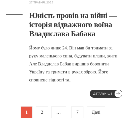
27 ТРАВНЯ, 2025
Юність провів на війні —
історія відважного воїна
Владислава Бабака
Йому було лише 24. Він мав би тримати за
руку маленького сина, будувати плани, жити.
Але Владислав Бабак вирішив боронити
Україну та тримати в руках зброю. Його
сповнене гідності та
...
→
ДЕТАЛЬНІШЕ
Posts
1
2
…
7
Далі
pagination