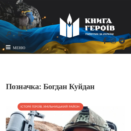
МЕНЮ
Позначка:
Богдан Куйдан
ІСТОРІЇ ГЕРОЇВ
,
ХМІЛЬНИЦЬКИЙ РАЙОН