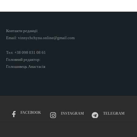
Контакти редакції
Email: vinnychchyna.online@gmail.com
Тел: +38 098 031 08 61
Головний редактор:
Голошивець Анастасія
FACEBOOK
INSTAGRAM
TELEGRAM