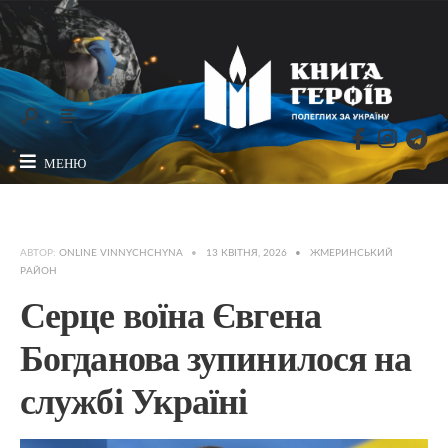
МЕНЮ
АВТОР:
ONLINE VINNYCHCHYNA
•
13 КВІТНЯ, 2026
•
ЖМЕРИНСЬКИЙ
РАЙОН
Серце воїна Євгена
Богданова зупинилося на
службі Україні