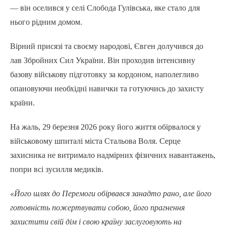
— він оселився у селі Слобода Гулівська, яке стало для
нього рідним домом.
Вірний присязі та своєму народові, Євген долучився до
лав Збройних Сил України. Він проходив інтенсивну
базову військову підготовку за кордоном, наполегливо
опановуючи необхідні навички та готуючись до захисту
країни.
На жаль, 29 березня 2026 року його життя обірвалося у
військовому шпиталі міста Стальова Воля. Серце
захисника не витримало надмірних фізичних навантажень,
попри всі зусилля медиків.
«Його шлях до Перемоги обірвався занадто рано, але його
готовність пожертвувати собою, його прагнення
захистити свій дім і свою країну заслуговують на