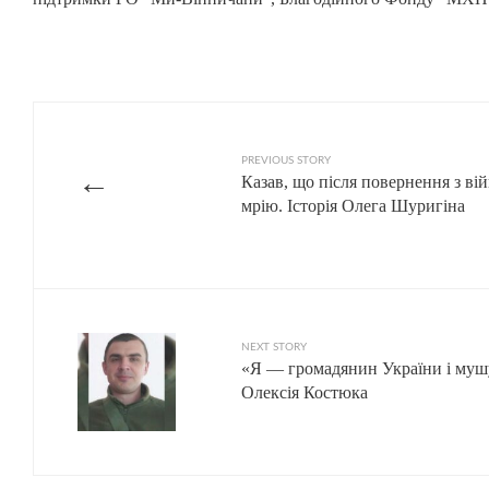
PREVIOUS STORY
←
Казав, що після повернення з ві
мрію. Історія Олега Шуригіна
NEXT STORY
«Я — громадянин України і мушу
Олексія Костюка