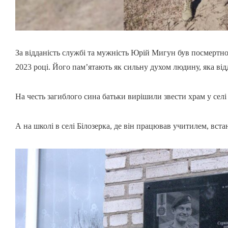
За відданість службі та мужність Юрій Мигун був посмерт
2023 році. Його пам’ятають як сильну духом людину, яка відд
На честь загиблого сина батьки вирішили звести храм у сел
А на школі в селі Білозерка, де він працював учитилем, вст