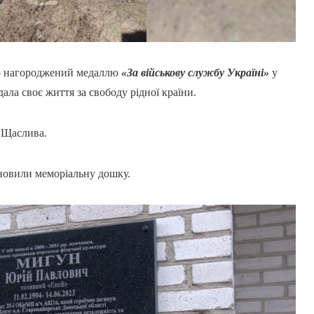
но нагороджений медаллю
«За військову службу Україні»
у
ала своє життя за свободу рідної країни.
і Щаслива.
ановили меморіальну дошку.