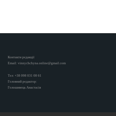
Контакти редакції
Email: vinnychchyna.online@gmail.com
Тел: +38 098 031 08 61
Головний редактор:
Голошивець Анастасія