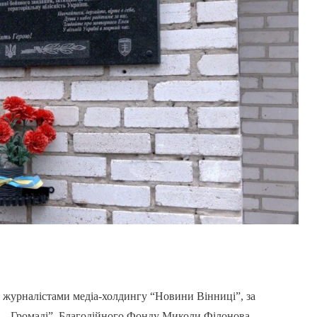
 журналістами медіа-холдингу “Новини Вінниці”, за
– Громаді”, Благодійного Фонду Миколи Філонова.