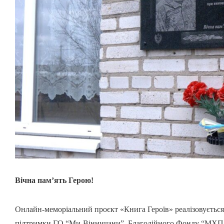
Вічна пам’ять Герою!
Онлайн-меморіальний проєкт «Книга Героїв» реалізовується
підтримки ГО “Ми-Вінничани”, Благодійного Фонду “МХП 