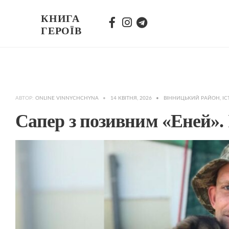
КНИГА
ГЕРОЇВ
АВТОР:
ONLINE VINNYCHCHYNA
•
14 КВІТНЯ, 2026
•
ВІННИЦЬКИЙ РАЙОН
,
ІС
Сапер з позивним «Еней».