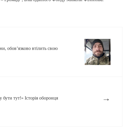
йни, обов’язково втілить свою
→
 бути тут!» Історія оборонця