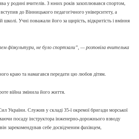
ва у родині вчителів. З юних років захоплювався спортом,
ступив до Вінницького педагогічного університету, а
 школі. Учні поважали його за щирість, відкритість і вміння
елем фізкультури, не було спортзали”, — розповіла вчителька
дного краю та намагався передати цю любов дітям.
роте війна змінила його життя.
Сил України. Служив у складі 35-ї окремої бригади морської
ймаючи посаду інструктора інженерно-дорожнього взводу
, він зарекомендував себе досвідченим фахівцем,