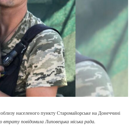
поблизу населеного пункту Старомайорське на Донеччині
о втрату повідомила Липовецька міська рада.