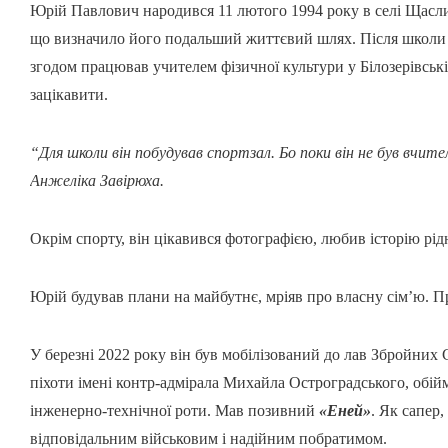
Юрій Павлович народився 11 лютого 1994 року в селі Щасли
що визначило його подальший життєвий шлях. Після школи в
згодом працював учителем фізичної культури у Білозерівській
зацікавити.
“Для школи він побудував спортзал. Бо поки він не був вчит
Анжеліка Завірюха.
Окрім спорту, він цікавився фотографією, любив історію рі
Юрій будував плани на майбутнє, мріяв про власну сім’ю. П
У березні 2022 року він був мобілізований до лав Збройних 
піхоти імені контр-адмірала Михайла Остроградського, обі
інженерно-технічної роти. Мав позивний
«Еней»
. Як сапер
відповідальним військовим і надійним побратимом.