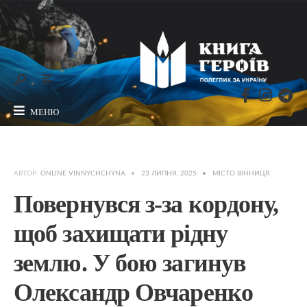
МЕНЮ
АВТОР:
ONLINE VINNYCHCHYNA
•
23 ЛИПНЯ, 2025
•
МІСТО ВІННИЦЯ
Повернувся з-за кордону,
щоб захищати рідну
землю. У бою загинув
Олександр Овчаренко