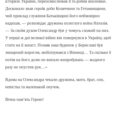
історією України, переосмислював її та робив висновки.
Досконало знав героїв доби Козаччини та Гетьманщини,
чий приклад служіння Батьківщині його неймовірно
надихав, — розповідає дружина полеглого воїна Наталія.
— За своїм духом Олександр був у чомусь схожий на них.
У перші ж дні великої війни він повернувся в Україну, щоб
стати на її захист. Позаяк наш будинок у Бериславі був
знищений ворогом, мобілізувався з Вінниці… Та скільки б
потім на його долю не випало випробувань — жодного
разу не опустив рук…»
Вдома на Олександра чекали дружина, мати, брат, син,
невістка та маленький онучок.
Вічна пам’ять Герою!