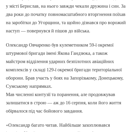
у місті Берислав, на нього завжди чекали дружина і син. За
два роки до початку повномасштабного вторгнення поїхав
на заробітки до Угорщини, та щойно дізнався про ворожий
наступ — повернувся й пішов до війська.
Олександр Овчаренко був кулеметником 59-ї окремої
штурмової бригади імені Якова Гандзюка, а також
майстром відділення ударних безпілотних авіаційних
комплексів у складі 129-ї окремої бригади територіальної
оборони. Брав участь у боях на Запорізькому, Донецькому,
Сумському напрямках.
Мав численні контузії та поранення, але продовжував
залишатися в строю — аж до 16 серпня, коли його життя
обірвалося під час бойового завдання.
«Олександр багато читав. Найбільше захоплювався