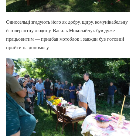
Односельці згадують його як добру, щиру, комунікабельну
й толерантну людину. Василь Миколайчук був дуже
працьовитим — придбав мотоблок і завжди був готовий
прийти на допомогу.