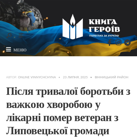
МЕНЮ
АВТОР:
ONLINE VINNYCHCHYNA
•
23 ЛИПНЯ, 2025
•
ВІННИЦЬКИЙ РАЙОН
Після тривалої боротьби з
важкою хворобою у
лікарні помер ветеран з
Липовецької громади