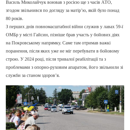
Василь Миколайчук воював з росією ще з часів АТО,
згодом звільнився по догляду за матір’ю, якій було понад
80 років.
З перших днів повномасштабної війни служив у лавах 59-ї
ОМБр у місті Гайсин, пізніше брав участь у бойових діях
на Покровському напрямку. Саме там отримав важкі
поранення, після яких уже не міг перебувати в бойовому
строю. У 2024 році, після тривалої реабілітації та з
проблемами з опорно-руховим апаратом, його звільнили зі
служби за станом здоров’я.