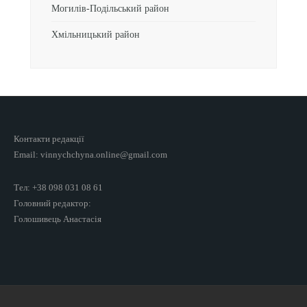
Могилів-Подільський район
Хмільницький район
Контакти редакції
Email: vinnychchyna.online@gmail.com
Тел: +38 098 031 08 61
Головний редактор:
Голошивець Анастасія