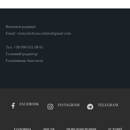
Контакти редакції
Email: vinnychchyna.online@gmail.com
Тел: +38 098 031 08 61
Головний редактор:
Голошивець Анастасія
FACEBOOK
INSTAGRAM
TELEGRAM
ГОЛОВНА
МІСІЯ
ПОВІДОМЛЕННЯ
ІСТОРІЇ