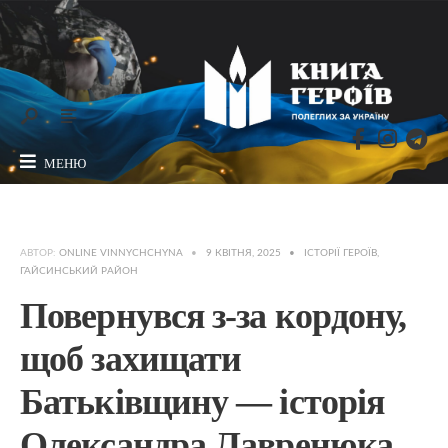
МЕНЮ
АВТОР:
ONLINE VINNYCHCHYNA
•
9 КВІТНЯ, 2025
•
ІСТОРІЇ ГЕРОЇВ
,
ГАЙСИНСЬКИЙ РАЙОН
Повернувся з-за кордону,
щоб захищати
Батьківщину — історія
Олександра Лавренюка