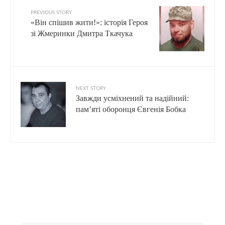
PREVIOUS STORY
«Він спішив жити!»: історія Героя
зі Жмеринки Дмитра Ткачука
NEXT STORY
Завжди усміхнений та надійний:
пам’яті оборонця Євгенія Бобка