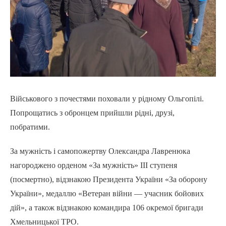
Військового з почестями поховали у рідному Ольгопілі.
Попрощатись з обронцем прийшли рідні, друзі,
побратими.
За мужність і самопожертву Олександра Лавренюка
нагороджено орденом «За мужність» ІІІ ступеня
(посмертно), відзнакою Президента України «За оборону
України», медаллю «Ветеран війни — учасник бойових
дій», а також відзнакою командира 106 окремої бригади
Хмельницької ТРО.