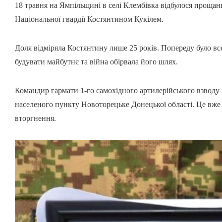
18 травня на Ямпільщині в селі Клембівка відбулося проща
Національної гвардії Костянтином Кукілем.
Доля відміряла Костянтину лише 25 років. Попереду було все 
будувати майбутнє та війна обірвала його шлях.
Командир гармати 1-го самохідного артилерійського взводу 
населеного пункту Новоторецьке Донецької області. Це вже
вторгнення.