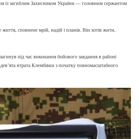
ння із загиблим Захисником України — головним сержантом
життя, сповнене мрій, надій і планів. Він хотів жити,
загинув під час виконання бойового завдання в районі
 дев’ята втрата Клембівки з початку повномасштабного