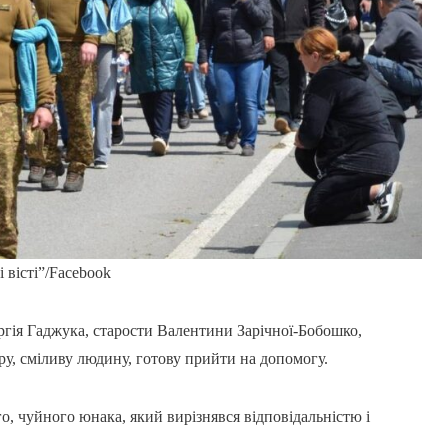
 вісті”/Facebook
гія Гаджука, старости Валентини Зарічної-Бобошко,
бру, сміливу людину, готову прийти на допомогу.
, чуйного юнака, який вирізнявся відповідальністю і