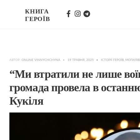
КНИГА
ГЕРОЇВ
АВТОР:
ONLINE VINNYCHCHYNA
•
19 ТРАВНЯ, 2025
•
ІСТОРІЇ ГЕРОЇВ
,
МОГИЛІ
“Ми втратили не лише воїн
громада провела в останн
Кукіля