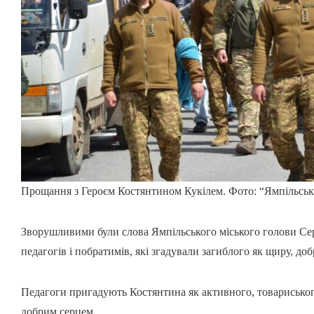
Прощання з Героєм Костянтином Кукілем. Фото: “Ямпільські
Зворушливими були слова Ямпільського міського голови Сер
педагогів і побратимів, які згадували загиблого як щиру, до
Педагоги пригадують Костянтина як активного, товариського
добрим серцем.