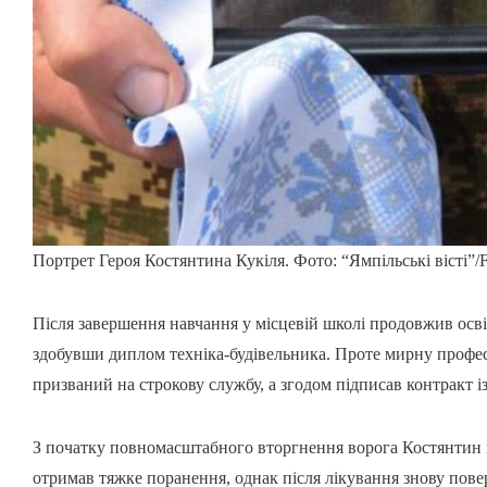
Портрет Героя Костянтина Кукіля. Фото: “Ямпільські вісті”/
Після завершення навчання у місцевій школі продовжив осві
здобувши диплом техніка-будівельника. Проте мирну професі
призваний на строкову службу, а згодом підписав контракт 
З початку повномасштабного вторгнення ворога Костянтин п
отримав тяжке поранення, однак після лікування знову повер