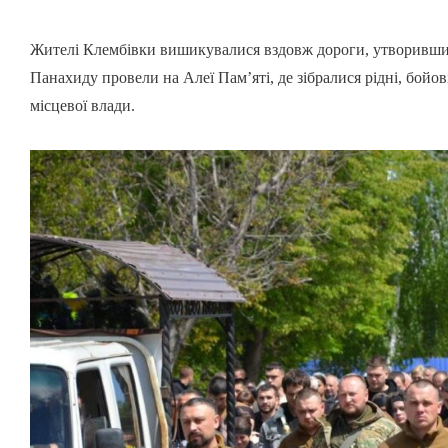
Жителі Клембівки вишикувалися вздовж дороги, утворивши 
Панахиду провели на Алеї Пам’яті, де зібралися рідні, бойо
місцевої влади.