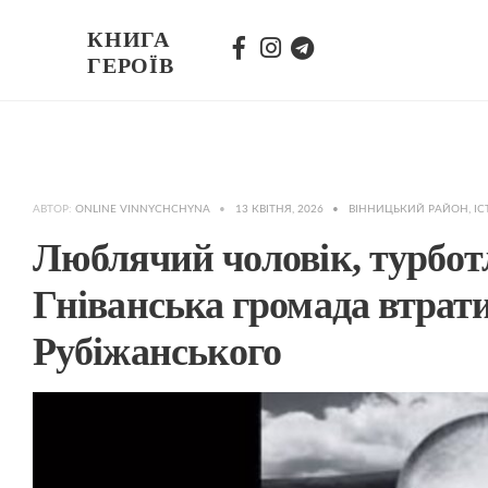
КНИГА
ГЕРОЇВ
АВТОР:
ONLINE VINNYCHCHYNA
•
13 КВІТНЯ, 2026
•
ВІННИЦЬКИЙ РАЙОН
,
ІС
Люблячий чоловік, турбо
Гніванська громада втрат
Рубіжанського