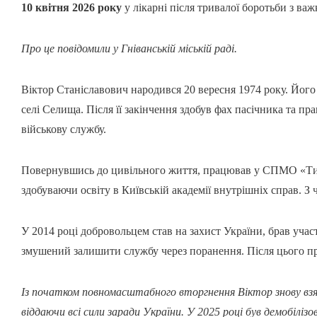
10 квітня 2026 року
у лікарні після тривалої боротьби з ва
Про це повідомили у Гніванській міській раді.
Віктор Станіславович народився 20 вересня 1974 року. Його 
селі Селища. Після її закінчення здобув фах пасічника та п
військову службу.
Повернувшись до цивільного життя, працював у СПМО «Тит
здобуваючи освіту в Київській академії внутрішніх справ. З
У 2014 році добровольцем став на захист України, брав учас
змушений залишити службу через поранення. Після цього пр
Із початком повномасштабного вторгнення Віктор знову взя
віддаючи всі сили заради України. У 2025 році був демобілізо