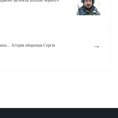
ерджено загибель Віталія Чорного
→
сина… Історія оборонця Сергія