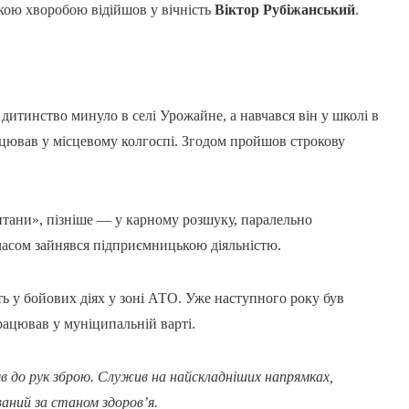
жкою хворобою відійшов у вічність
Віктор Рубіжанський
.
дитинство минуло в селі Урожайне, а навчався він у школі в
рацював у місцевому колгоспі. Згодом пройшов строкову
ани», пізніше — у карному розшуку, паралельно
 часом зайнявся підприємницькою діяльністю.
ть у бойових діях у зоні АТО. Уже наступного року був
ацював у муніципальній варті.
в до рук зброю. Служив на найскладніших напрямках,
ваний за станом здоров’я.