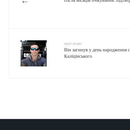
←
Після місяців очікування: підтв
NEXT STORY
Він загинув у день народження 
Каліцінського