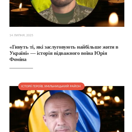
14 ЛИПНЯ, 2025
«Гинуть ті, які заслуговують найбільше жити в
Україні» — історія відважного воїна Юрія
Фоміна
ІСТОРІЇ ГЕРОЇВ
,
ХМІЛЬНИЦЬКИЙ РАЙОН