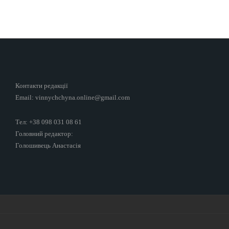
Контакти редакції
Email: vinnychchyna.online@gmail.com
Тел: +38 098 031 08 61
Головний редактор:
Голошивець Анастасія