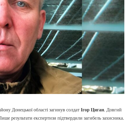
айону Донецької області загинув солдат
Ігор Циган
. Довгий
 Лише результати експертизи підтвердили загибель захисника.