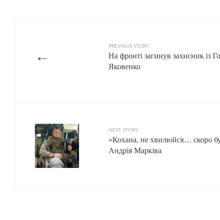
PREVIOUS STORY
←
На фронті загинув захисник із Г
Яковенко
NEXT STORY
«Кохана, не хвилюйся… скоро бу
Андрія Марківа