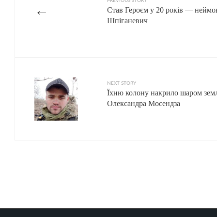
PREVIOUS STORY
←
Став Героєм у 20 років — неймов
Шпіганевич
NEXT STORY
Їхню колону накрило шаром земл
Олександра Мосендза