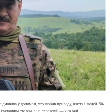
відмовляв у допомозі, хто любив природу, життя і людей. 50-
 святковим столом, а на передовій — у складі