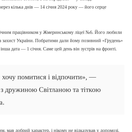
через кілька днів — 14 січня 2024 року — його серце
ічним працівником у Жмеринському ліцеї №6. Його любили
на захист України. Побратими дали йому позивний «Грудень»
інша дата — 1 січня. Саме цей день він зустрів на фронті.
р хочу помитися і відпочити», —
і з дружиною Світланою та тіткою
а.
, мав добрий характер, і нікому не відказував у допомозі.