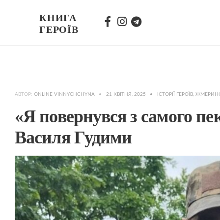
КНИГА
ГЕРОЇВ
АВТОР:
ONLINE VINNYCHCHYNA
•
21 КВІТНЯ, 2025
•
ІСТОРІЇ ГЕРОЇВ
,
ЖМЕРИН
«Я повернувся з самого пе
Василя Гудими