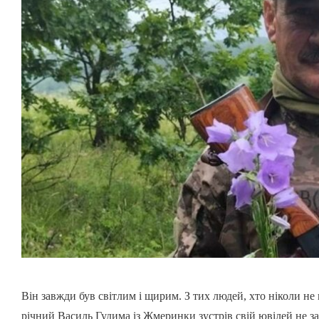
Він завжди був світлим і щирим. З тих людей, хто ніколи не 
річний Василь Гудима із Жмеринки зустрів свій ювілей не за