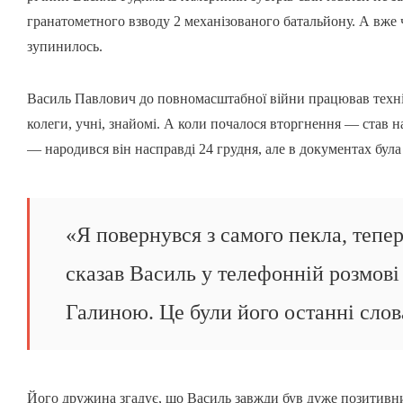
гранатометного взводу 2 механізованого батальйону. А вже 
зупинилось.
Василь Павлович до повномасштабної війни працював техн
колеги, учні, знайомі. А коли почалося вторгнення — став 
— народився він насправді 24 грудня, але в документах була 
«Я повернувся з самого пекла, тепе
сказав Василь у телефонній розмов
Галиною. Це були його останні слов
Його дружина згадує, що Василь завжди був дуже позитивним