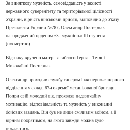
За виняткову мужність, самовідданість у захисті
державного суверенітету та територіальної цілісності
України, вірність військовій присязі, відповідно до Указу
Президента України №787, Олександр Постернак
нагороджений орденом «За мужність» ІІІ ступеня
(посмертно).
Відзнаку вручено матері загиблого Героя – Тетяні
Миколаївні Постернак.
Олександр проходив службу сапером інженерно-саперного
відділення у складі 67-ї окремої механізованої бригади.
Попри свій молодий вік, проявляв надзвичайну
мотивацію, відповідальність та мужність у виконанні
бойових завдань. Він був не лише сміливим воїном, а й
вірним побратимом, на якого завжди можна було
покластися.