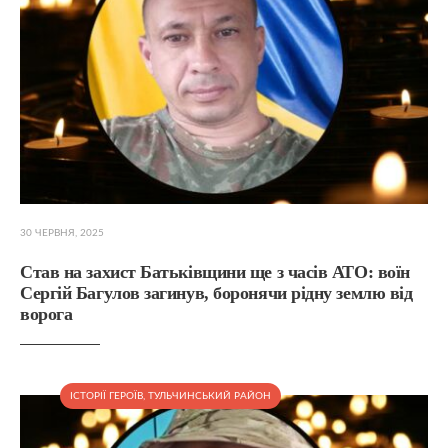
30 ЧЕРВНЯ, 2025
Став на захист Батьківщини ще з часів АТО: воїн
Сергій Багулов загинув, боронячи рідну землю від
ворога
ІСТОРІЇ ГЕРОЇВ
,
ТУЛЬЧИНСЬКИЙ РАЙОН