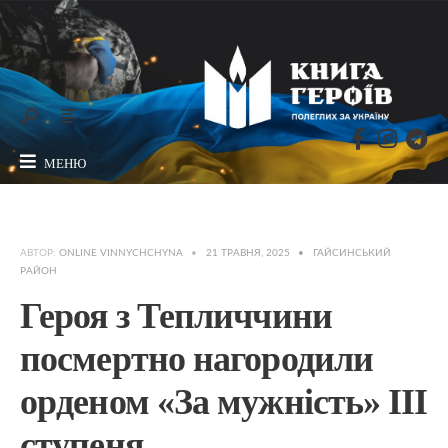
МЕНЮ
АВТОР:
ONLINE VINNYCHCHYNA
•
21 ТРАВНЯ, 2025
•
ГАЙСИНСЬКИЙ
РАЙОН
Героя з Тепличчини
посмертно нагородили
орденом «За мужність» ІІІ
ступеня