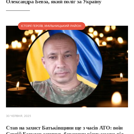
Олександра Бевза, який поліг за Україну
ІСТОРІЇ ГЕРОЇВ
,
ХМІЛЬНИЦЬКИЙ РАЙОН
30 ЧЕРВНЯ, 2025
Став на захист Батьківщини ще з часів АТО: воїн