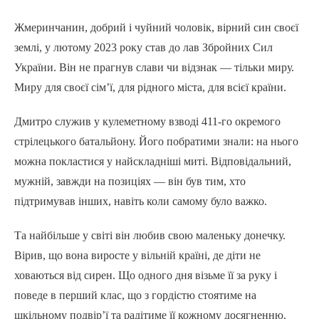
Жмеринчанин, добрий і чуйний чоловік, вірний син своєї
землі, у лютому 2023 року став до лав Збройних Сил
України. Він не прагнув слави чи відзнак — тільки миру.
Миру для своєї сім’ї, для рідного міста, для всієї країни.
Дмитро служив у кулеметному взводі 411-го окремого
стрілецького батальйону. Його побратими знали: на нього
можна покластися у найскладніші миті. Відповідальний,
мужній, завжди на позиціях — він був тим, хто
підтримував інших, навіть коли самому було важко.
Та найбільше у світі він любив свою маленьку донечку.
Вірив, що вона виросте у вільній країні, де діти не
ховаються від сирен. Що одного дня візьме її за руку і
поведе в перший клас, що з гордістю стоятиме на
шкільному подвір’ї та радітиме її кожному досягненню.