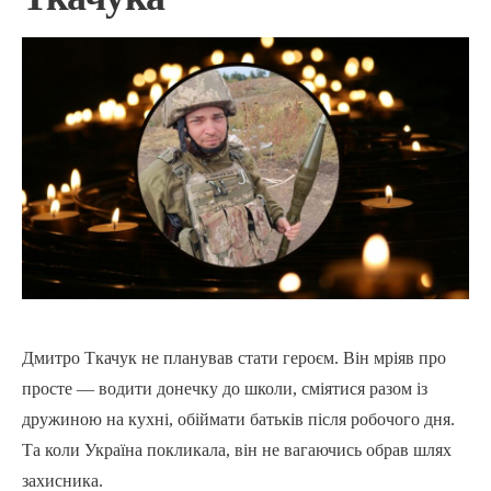
Дмитро Ткачук не планував стати героєм. Він мріяв про
просте — водити донечку до школи, сміятися разом із
дружиною на кухні, обіймати батьків після робочого дня.
Та коли Україна покликала, він не вагаючись обрав шлях
захисника.