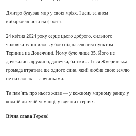
Дмитро будував мир у своїх мріях. І день за днем
виборював його на фронті.
24 квітня 2024 року серце цього доброго, сильного
чоловіка зупинилось у бою під населеним пунктом
Тернина на Донеччині. Йому було лише 35. Його не
дочекались дружина, донечка, батьки… І вся Жмеринська
громада втратила ще одного сина, який любив свою землю
не на словах — а вчинками.
Та пам’ять про нього живе — у кожному мирному ранку, у
кожній дитячій усмішці, у вдячних серцях.
Вічна слава Герою!