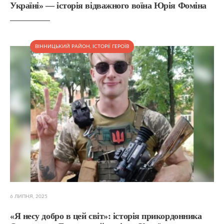
Україні» — історія відважного воїна Юрія Фоміна
ВІННИЦЬКИЙ РАЙОН
,
ІСТОРІЇ ГЕРОЇВ
6 ЛИПНЯ, 2025
«Я несу добро в цей світ»: історія прикордонника