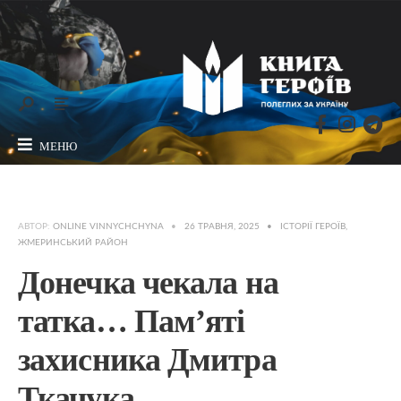
МЕНЮ
АВТОР:
ONLINE VINNYCHCHYNA
•
26 ТРАВНЯ, 2025
•
ІСТОРІЇ ГЕРОЇВ
,
ЖМЕРИНСЬКИЙ РАЙОН
Донечка чекала на
татка… Пам’яті
захисника Дмитра
Ткачука