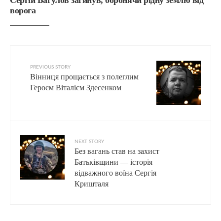
Сергій Багулов загинув, боронячи рідну землю від
ворога
PREVIOUS STORY
Вінниця прощається з полеглим
Героєм Віталієм Здесенком
NEXT STORY
Без вагань став на захист
Батьківщини — історія
відважного воїна Сергія
Кришталя