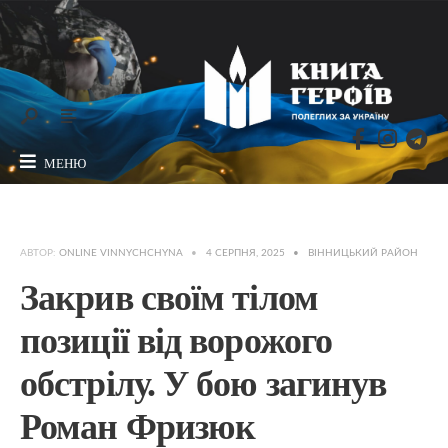
МЕНЮ
АВТОР:
ONLINE VINNYCHCHYNA
•
4 СЕРПНЯ, 2025
•
ВІННИЦЬКИЙ РАЙОН
Закрив своїм тілом
позиції від ворожого
обстрілу. У бою загинув
Роман Фризюк