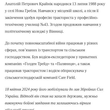
Анатолій Петрович Крайнік народився 13 липня 1988 року
у селі Нова Гребля. Навчався у місцевій школі, а після її
закінчення здобув професію тракториста у професійно-
технічному училищі №43. Згодом продовжив навчання у
політехнічному коледжі у Вінниці.
До початку повномасштабної війни працював у різних
сферах, пов’язаних із транспортом та сільським
господарством. Був водієм-експедитором у приватних
компаніях «Голден Трейд» та «Паляниця», а також
працював трактористом і водієм обприскувача у
сільськогосподарській компанії Care Field.
18 квітня 2024 року його мобілізували до лав Збройних Сил
України. Відтоді він став на захист держави, мужньо
виконуючи бойові завдання та залишаючись вірним
військовій присязі.