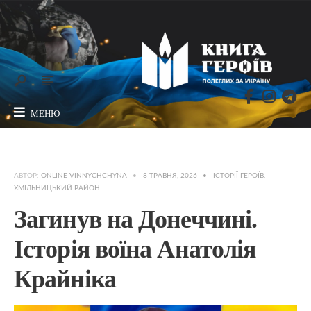
МЕНЮ
АВТОР:
ONLINE VINNYCHCHYNA
•
8 ТРАВНЯ, 2026
•
ІСТОРІЇ ГЕРОЇВ
,
ХМІЛЬНИЦЬКИЙ РАЙОН
Загинув на Донеччині.
Історія воїна Анатолія
Крайніка