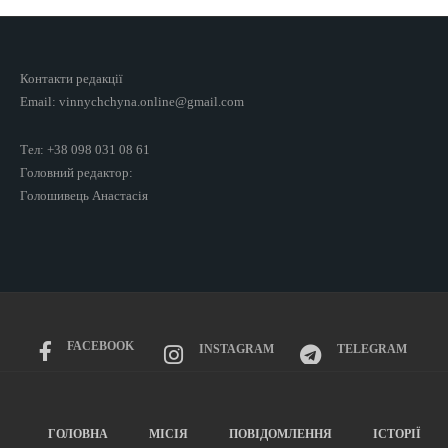
Контакти редакції
Email: vinnychchyna.online@gmail.com
Тел: +38 098 031 08 61
Головний редактор:
Голошивець Анастасія
FACEBOOK
INSTAGRAM
TELEGRAM
ГОЛОВНА
МІСІЯ
ПОВІДОМЛЕННЯ
ІСТОРІЇ