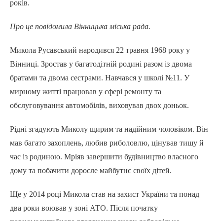
років.
Про це повідомила Вінницька міська рада.
Микола Русавський народився 22 травня 1968 року у
Вінниці. Зростав у багатодітній родині разом із двома
братами та двома сестрами. Навчався у школі №11. У
мирному житті працював у сфері ремонту та
обслуговування автомобілів, виховував двох доньок.
Рідні згадують Миколу щирим та надійним чоловіком. Він
мав багато захоплень, любив риболовлю, цінував тишу й
час із родиною. Мріяв завершити будівництво власного
дому та побачити доросле майбутнє своїх дітей.
Ще у 2014 році Микола став на захист України та понад
два роки воював у зоні АТО. Після початку