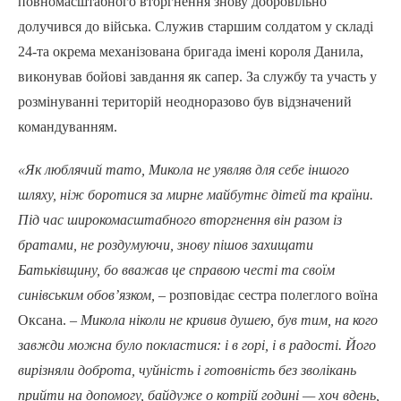
повномасштабного вторгнення знову добровільно
долучився до війська. Служив старшим солдатом у складі
24-та окрема механізована бригада імені короля Данила,
виконував бойові завдання як сапер. За службу та участь у
розмінуванні територій неодноразово був відзначений
командуванням.
«Як люблячий тато, Микола не уявляв для себе іншого
шляху, ніж боротися за мирне майбутнє дітей та країни.
Під час широкомасштабного вторгнення він разом із
братами, не роздумуючи, знову пішов захищати
Батьківщину, бо вважав це справою честі та своїм
синівським обов’язком,
– розповідає сестра полеглого воїна
Оксана. –
Микола ніколи не кривив душею, був тим, на кого
завжди можна було покластися: і в горі, і в радості. Його
вирізняли доброта, чуйність і готовність без зволікань
прийти на допомогу, байдуже о котрій годині — хоч вдень,