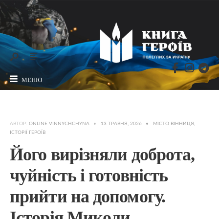
МЕНЮ
АВТОР:
ONLINE VINNYCHCHYNA
•
13 ТРАВНЯ, 2026
•
МІСТО ВІННИЦЯ
,
ІСТОРІЇ ГЕРОЇВ
Його вирізняли доброта,
чуйність і готовність
прийти на допомогу.
Історія Миколи