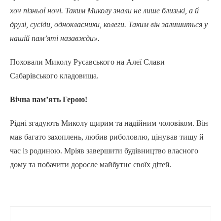
хоч пізньої ночі. Таким Миколу знали не лише близькі, а й
друзі, сусіди, однокласники, колеги. Таким він залишиться у
нашій пам’яті назавжди».
Поховали Миколу Русавського на Алеї Слави
Сабарівського кладовища.
Вічна пам’ять Герою!
Рідні згадують Миколу щирим та надійним чоловіком. Він
мав багато захоплень, любив риболовлю, цінував тишу й
час із родиною. Мріяв завершити будівництво власного
дому та побачити доросле майбутнє своїх дітей.