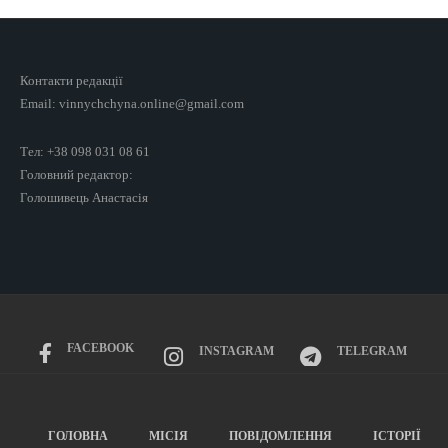
Контакти редакції
Email: vinnychchyna.online@gmail.com
Тел: +38 098 031 08 61
Головний редактор:
Голошивець Анастасія
FACEBOOK
INSTAGRAM
TELEGRAM
ГОЛОВНА
МІСІЯ
ПОВІДОМЛЕННЯ
ІСТОРІЇ