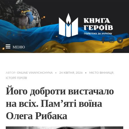
МЕНЮ
АВТОР:
ONLINE VINNYCHCHYNA
•
24 КВІТНЯ, 2026
•
МІСТО ВІННИЦЯ
,
ІСТОРІЇ ГЕРОЇВ
Його доброти вистачало
на всіх. Пам’яті воїна
Олега Рибака