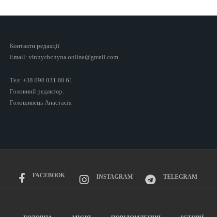
Контакти редакції
Email: vinnychchyna.online@gmail.com
Тел: +38 098 031 08 61
Головний редактор:
Голошивець Анастасія
FACEBOOK
INSTAGRAM
TELEGRAM