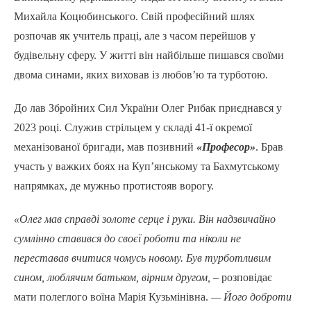
Михайла Коцюбинського. Свій професійний шлях
розпочав як учитель праці, але з часом перейшов у
будівельну сферу. У житті він найбільше пишався своїми
двома синами, яких виховав із любов’ю та турботою.
До лав Збройних Сил України Олег Рибак приєднався у
2023 році. Служив стрільцем у складі 41-ї окремої
механізованої бригади, мав позивний
«Професор»
. Брав
участь у важких боях на Куп’янському та Бахмутському
напрямках, де мужньо протистояв ворогу.
«Олег мав справді золоте серце і руки. Він надзвичайно
сумлінно ставився до своєї роботи та ніколи не
переставав вчитися чомусь новому. Був турботливим
сином, люблячим батьком, вірним другом, –
розповідає
мати полеглого воїна Марія Кузьмінівна.
— Його доброти