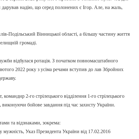
дарував надію, що серед полонених є Ігор. Але, на жаль,
лів-Подільський Вінницької області, а більшу частину життя
селищній громаді.
служби відбулася ротація. З початком повномасштабного
 лютого 2022 року з усіма речами вступив до лав Збройних
державу.
командир 2-го стрілецького відділення 1-го стрілецького
в, виконуючи бойове завдання під час захисту України.
ами та відзнаками, зокрема:
 мужність, Указ Президента України від 17.02.2016