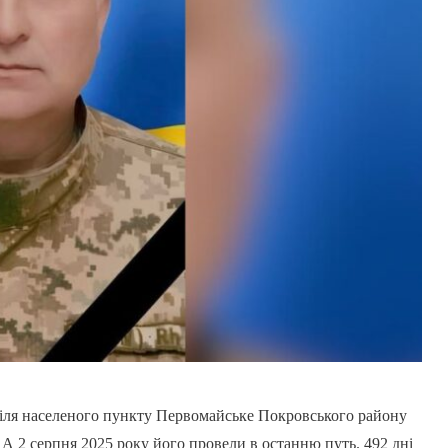
 біля населеного пункту Первомайське Покровського району
 А 2 серпня 2025 року його провели в останню путь. 492 дні