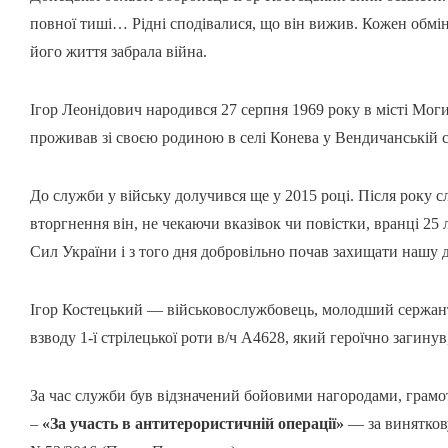
повної тиші… Рідні сподівалися, що він вижив. Кожен обмін 
його життя забрала війна.
Ігор Леонідович народився 27 серпня 1969 року в місті Моги
проживав зі своєю родиною в селі Конева у Вендичанській 
До служби у війську долучився ще у 2015 році. Після року 
вторгнення він, не чекаючи вказівок чи повістки, вранці 25
Сил України і з того дня добровільно почав захищати нашу 
Ігор Костецький — військовослужбовець, молодший сержант, 
взводу 1-ї стрілецької роти в/ч А4628, який героїчно загину
За час служби був відзначений бойовими нагородами, грамот
–
«За участь в антитерористичній операції»
— за виняткову