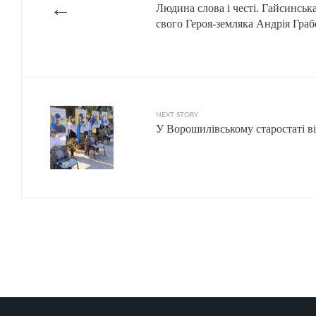
←
Людина слова і честі. Гайсинськ
свого Героя-земляка Андрія Граб
NEXT STORY
У Ворошилівському старостаті 