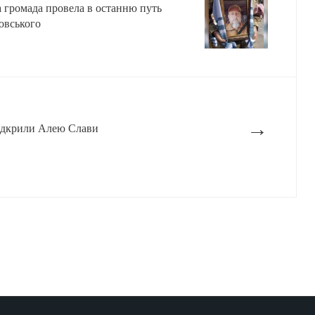
а громада провела в останню путь
овського
→
відкрили Алею Слави