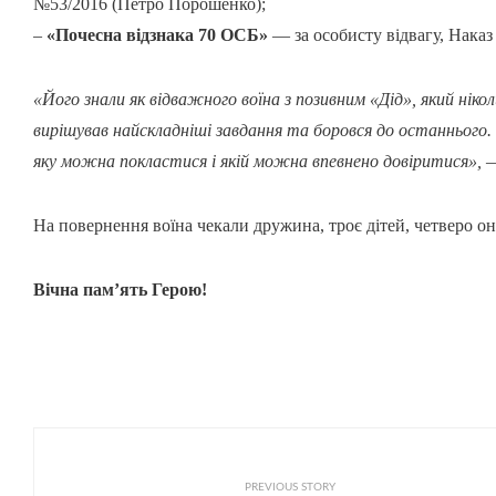
№53/2016 (Петро Порошенко);
–
«Почесна відзнака 70 ОСБ»
— за особисту відвагу, Наказ 
«Його знали як відважного воїна з позивним «Дід», який ніко
вирішував найскладніші завдання та боровся до останнього.
яку можна покластися і якій можна впевнено довіритися»,
—
На повернення воїна чекали дружина, троє дітей, четверо он
Вічна пам’ять Герою!
PREVIOUS STORY