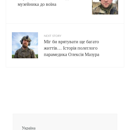
музейника до воїна
NEXT STORY
Міг би врятувати ще багато
життів… Історія полеглого
парамедика Олексія Мазура
Україна