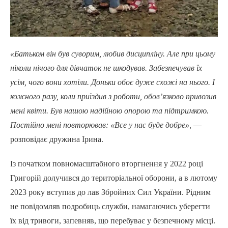
«Батьком він був суворим, любив дисципліну. Але при цьому
ніколи нічого для дівчаток не шкодував. Забезпечував їх
усім, чого вони хотіли. Доньки обоє дуже схожі на нього. І
кожного разу, коли приїздив з роботи, обов’язково привозив
мені квіти. Був нашою надійною опорою та підтримкою.
Постійно мені повторював: «Все у нас буде добре»,
—
розповідає дружина Ірина.
Із початком повномасштабного вторгнення у 2022 році
Григорій долучився до територіальної оборони, а в лютому
2023 року вступив до лав Збройних Сил України. Рідним
не повідомляв подробиць служби, намагаючись уберегти
їх від тривоги, запевняв, що перебуває у безпечному місці.