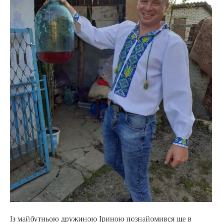
Із майбутньою дружиною Іриною познайомився ще в