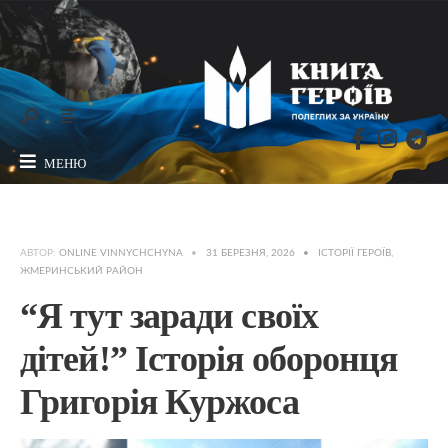
МЕНЮ
АВТОР:
ONLINE VINNYCHCHYNA
•
31 БЕРЕЗНЯ, 2026
•
ІСТОРІЇ ГЕРОЇВ
,
ЖМЕРИНСЬКИЙ РАЙОН
“Я тут заради своїх
дітей!” Історія оборонця
Григорія Куржоса