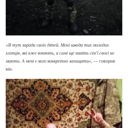
«Я тут заради своїх дітей. Мені шкода тих молодих
хлопців, які вже воюють, а самі ще навіть сім’ї своєї не
мають. А мені є кого конкретно захищати»,
— говорив
він.