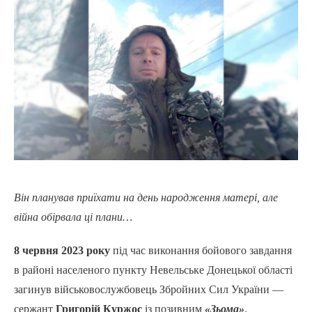
Він планував приїхати на день народження матері, але
війна обірвала ці плани…
8 червня 2023 року
під час виконання бойового завдання
в районі населеного пункту Невельське Донецької області
загинув військовослужбовець Збройних Сил України —
сержант
Григорій Куржос
із позивним
«Зьома»
.