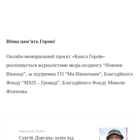
Вічна пам’ять Герою!
Онлайн-меморіальний проєкт «Книга Героїв»
реалізовується журналістами медіа-холдингу “Новини
Вінниці”, за підтримки ГО “Ми-Вінничани”, Благодійного
Фонду “МХП – Громаді”, Благодійного Фонду Миколи
Філонова.
PREVIOUS STORY
Сергій Довгань: шлях від