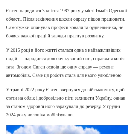
Євген народився 3 квітня 1987 року у місті Ізмаїл Одеської
області. Після закінчення школи одразу пішов працювати.
Самотужки опанував професії коваля та будівельника, не
боявся важкої праці й завжди прагнув розвитку.
У 2015 році в його житті сталася одна з найважливіших
подій — народився довгоочікуваний син, справжня копія
тата. Згодом Євген освоїв ще одну справу — ремонт
автомобілів. Саме ця робота стала для нього улюбленою.
У травні 2022 року Євген звернувся до військкомату, щоб
стати на облік і добровільно піти захищати Україну, однак
за станом здоров’я його зарахували до резерву. У грудні
2024 року чоловіка мобілізували.