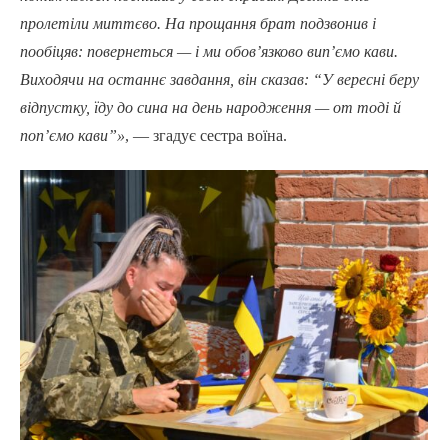
пролетіли миттєво. На прощання брат подзвонив і
пообіцяв: повернеться — і ми обов’язково вип’ємо кави.
Виходячи на останнє завдання, він сказав: “У вересні беру
відпустку, їду до сина на день народження — от тоді й
поп’ємо кави”»
, — згадує сестра воїна.