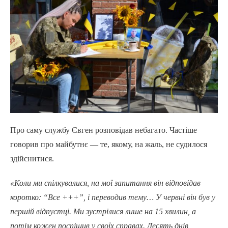
Про саму службу Євген розповідав небагато. Частіше
говорив про майбутнє — те, якому, на жаль, не судилося
здійснитися.
«Коли ми спілкувалися, на мої запитання він відповідав
коротко: “Все +++”, і переводив тему… У червні він був у
першій відпустці. Ми зустрілися лише на 15 хвилин, а
потім кожен поспішив у своїх справах. Десять днів