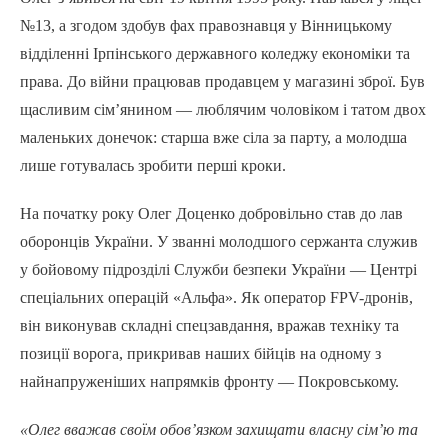
№13, а згодом здобув фах правознавця у Вінницькому
відділенні Ірпінського державного коледжу економіки та
права. До війни працював продавцем у магазині зброї. Був
щасливим сім’янином — люблячим чоловіком і татом двох
маленьких донечок: старша вже сіла за парту, а молодша
лише готувалась зробити перші кроки.
На початку року Олег Доценко добровільно став до лав
оборонців України. У званні молодшого сержанта служив
у бойовому підрозділі Служби безпеки України — Центрі
спеціальних операцій «Альфа». Як оператор FPV-дронів,
він виконував складні спецзавдання, вражав техніку та
позиції ворога, прикривав наших бійців на одному з
найнапруженіших напрямків фронту — Покровському.
«Олег вважав своїм обов’язком захищати власну сім’ю та