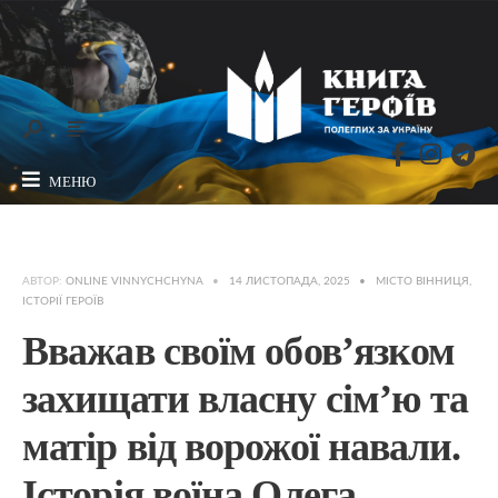
МЕНЮ
АВТОР:
ONLINE VINNYCHCHYNA
•
14 ЛИСТОПАДА, 2025
•
МІСТО ВІННИЦЯ
,
ІСТОРІЇ ГЕРОЇВ
Вважав своїм обов’язком
захищати власну сім’ю та
матір від ворожої навали.
Історія воїна Олега