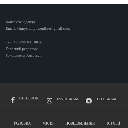
Контакти редакції
Email: vinnychchyna.online@gmail.com
Тел: +38 098 031 08 61
Головний редактор:
Голошивець Анастасія
FACEBOOK
INSTAGRAM
TELEGRAM
ГОЛОВНА
МІСІЯ
ПОВІДОМЛЕННЯ
ІСТОРІЇ