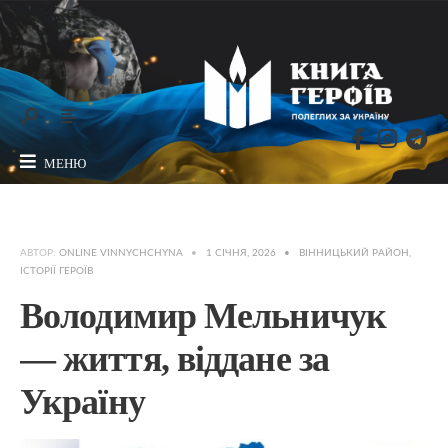
МЕНЮ
АВТОР:
ONLINE VINNYCHCHYNA
•
1 СІЧНЯ, 2026
•
ВІННИЦЬКИЙ РАЙОН
,
ІСТОРІЇ ГЕРОЇВ
Володимир Мельничук
— життя, віддане за
Україну