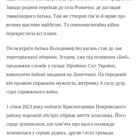
Заради родини переїхав до села Рожична, де доглядав
тяжкохворого батька. Там же створив сім’ю й мріяв про
велике щасливе майбутнє. Та повномасштабна війна
перекреслила всі плани.
Після втрати батька Володимир без вагань став до лав
територіальної оборони. Згодом, уже під позивним
«Боб»,
продовжив службу у складі Збройних Сил України,
виконуючи бойові завдання на Донеччині. На передовій
він проявив справжню мужність, витримку й силу духу,
гідні справжнього воїна.
1 січня 2023 року поблизу Красногорівки Покровського
району ворожий обстріл обірвав життя захисника. Його
серце зупинилося, але пам’ять про нього назавжди
залишилася у серцях рідних, друзів і всієї громади.