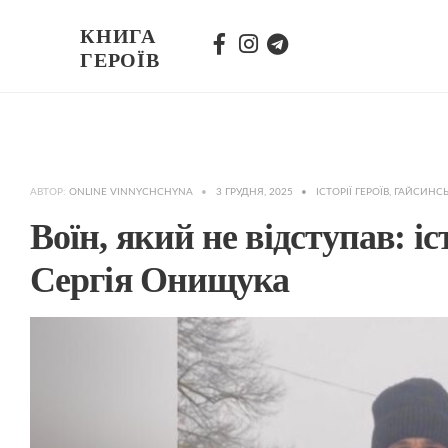
КНИГА
ГЕРОЇВ
АВТОР:
ONLINE VINNYCHCHYNA
•
3 ГРУДНЯ, 2025
•
ІСТОРІЇ ГЕРОЇВ
,
ГАЙСИНС
Воїн, який не відступав: і
Сергія Онищука