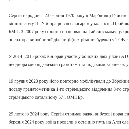
Сергій народився 23 серпня 1970 року в Мар’янівці Гайсинс
вінницькому ПТУ й працював слюсарем у колгоспі. Пройшов 
БМП. З 2007 року сезонно працював на Гайсинському цукрово
оператора виробничої дільниці (цех різання буряка) у ТОВ 
У 2014–2015 роках він брав участь у бойових діях у зоні АТ
неодноразово відзначали грамотами та подяками за внесок у з
19 грудня 2023 року його повторно мобілізували до Збройни
посаду гранатометника 1-го стрілецького відділення 3-го стр
стрілецького батальйону 57-ї ОМПБр.
29 лютого 2024 року Сергій отримав важкі вибухові поранен
березня 2024 року воїна провели в останню путь на Алеї сла