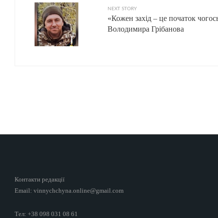
NEXT STORY
«Кожен захід – це початок чогос
Володимира Грібанова
Контакти редакції
Email: vinnychchyna.online@gmail.com
Тел: +38 098 031 08 61