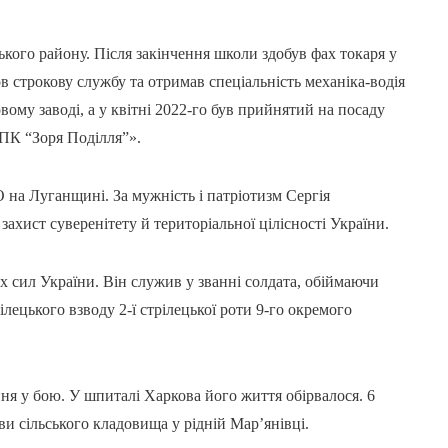
ького району. Після закінчення школи здобув фах токаря у
строкову службу та отримав спеціальність механіка-водія
му заводі, а у квітні 2022-го був прийнятий на посаду
«ПК “Зоря Поділля”».
О на Луганщині. За мужність і патріотизм Сергія
ахист суверенітету й територіальної цілісності України.
х сил України. Він служив у званні солдата, обіймаючи
ілецького взводу 2-ї стрілецької роти 9-го окремого
ня у бою. У шпиталі Харкова його життя обірвалося. 6
ви сільського кладовища у рідній Мар’янівці.