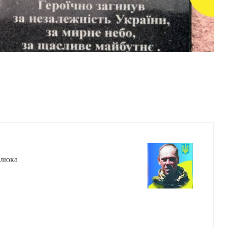
илюка