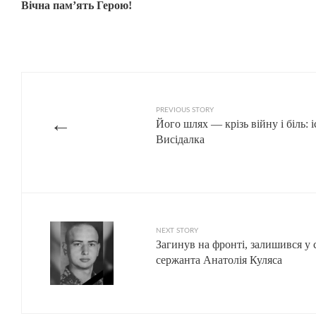
Вічна пам’ять Герою!
PREVIOUS STORY
←
Його шлях — крізь війну і біль: 
Висідалка
NEXT STORY
Загинув на фронті, залишився у 
сержанта Анатолія Куляса