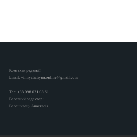
Контакти редакції
Email: vinnychchyna.online@gmail.com
Тел: +38 098 031 08 61
Головний редактор:
Голошивець Анастасія