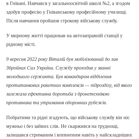
в Гнівані. Навчався у загальноосвітній школі №2, а згодом
здобув професію у Гніванському професійному училищі.
Після навчання пройшов строкову військову службу.
У мирному житті працював на автозаправній станції у
рідному місті.
9 вересня 2022 року Віталій був мобілізований до лав
Збройних Сил України. Службу проходив у званні
молодшого сержанта. Був командиром відділення
протитанкових ракетних комплексів — підрозділу, від якого
залежала ефективна боротьба з бронетехнікою
противника та утримання оборонних рубежів.
Побратими та рідні згадують, що військову службу він ніс
мужньо і без зайвих слів. Не скаржився на труднощі,
залишався стриманим і впевненим навіть у найскладніших