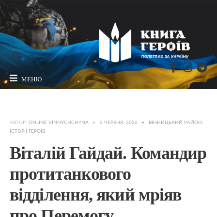
МЕНЮ
АВТОР:
ONLINE VINNYCHCHYNA
•
2 ЧЕРВНЯ, 2026
•
ВІННИЦЬКИЙ РАЙОН
,
ІСТОРІЇ ГЕРОЇВ
Віталій Гайдай. Командир
протитанкового
відділення, який мріяв
про Перемогу