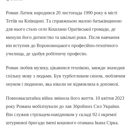
Роман Латюк народився 20 листопада 1990 року в місті
Тетіїв на Київщині. Та справжньою малою батьківщиною
для нього стало село Кошлани Оратівської громади, де
минули його дитинство та шкільні роки. Після навчання
він вступив до Вороновицького професійно-технічного
училища, де здобув робітничу професію.
Роман любив музику, цікавився технікою, завжди знаходив
спільну мову з людьми. Був турботливим сином, люблячим
онуком і людиною, яка ніколи не відмовляла в допомозі.
Повномасштабна війна змінила його життя. 10 квітня 2023
року Романа мобілізували до лав Збройних Сил України.
Він служив стрільцем-навідником у складі 92-ї окремої
штурмової бригади імені кошового отамана Івана Сірка.