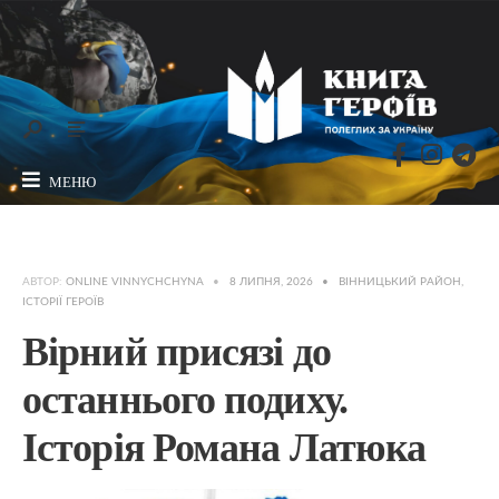
МЕНЮ
АВТОР:
ONLINE VINNYCHCHYNA
•
8 ЛИПНЯ, 2026
•
ВІННИЦЬКИЙ РАЙОН
,
ІСТОРІЇ ГЕРОЇВ
Вірний присязі до
останнього подиху.
Історія Романа Латюка