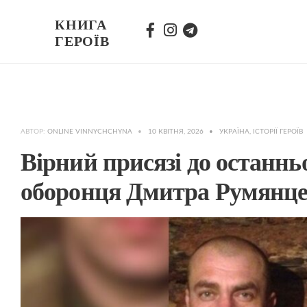
КНИГА
ГЕРОЇВ
АВТОР:
ONLINE VINNYCHCHYNA
•
10 КВІТНЯ, 2026
•
УКРАЇНА
,
ІСТОРІЇ ГЕРОЇВ
Вірний присязі до останньо
оборонця Дмитра Румянц