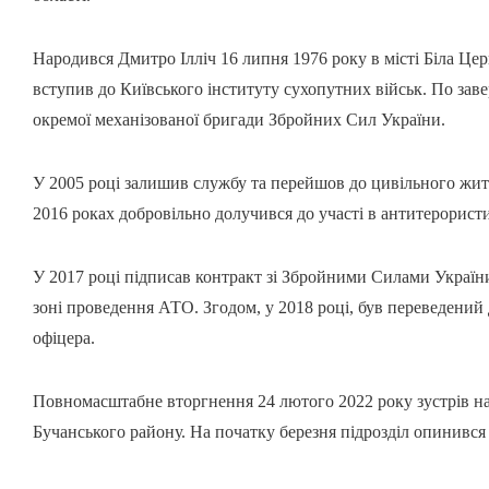
Народився Дмитро Ілліч 16 липня 1976 року в місті Біла Це
вступив до Київського інституту сухопутних військ. По зав
окремої механізованої бригади Збройних Сил України.
У 2005 році залишив службу та перейшов до цивільного житт
2016 роках добровільно долучився до участі в антитерористи
У 2017 році підписав контракт зі Збройними Силами Україн
зоні проведення АТО. Згодом, у 2018 році, був переведений
офіцера.
Повномасштабне вторгнення 24 лютого 2022 року зустрів на 
Бучанського району. На початку березня підрозділ опинився 