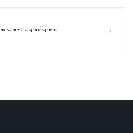
→
тав воїном! Історія оборонця