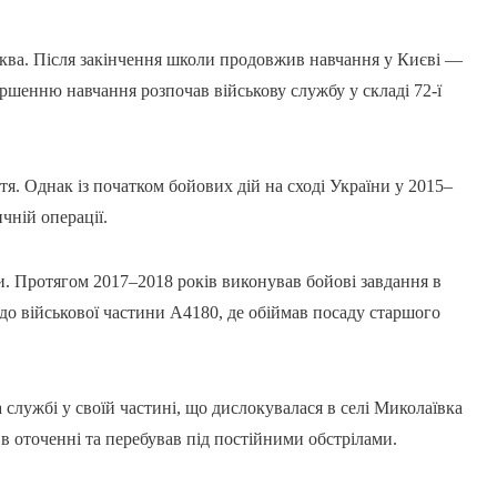
рква. Після закінчення школи продовжив навчання у Києві —
ершенню навчання розпочав військову службу у складі 72-ї
я. Однак із початком бойових дій на сході України у 2015–
чній операції.
и. Протягом 2017–2018 років виконував бойові завдання в
 до військової частини А4180, де обіймав посаду старшого
службі у своїй частині, що дислокувалася в селі Миколаївка
в оточенні та перебував під постійними обстрілами.