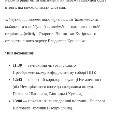
Разом із рідними та близькими ми переживаємо цей біль і
втрату, які важко описати словами.
«Дякуємо
та
вклоняємось
перед
нашим
Захисником
за
подвиг
в
ім
’
я
майбутніх
поколінь
!»
— написав на своїй
сторінці у фейсбук Староста Вінницько-Хутірського
старостинського округу Владислав Кривешко.
Чин поховання:
11:30
— заупокійна літургія у Свято-
Преображенському кафедральному соборі ПЦУ.
12:45
— почесний коридор по вулиці Незалежності
(від Немирівського шосе до кладовища по вул.
Генерала Шаповала, Вінницькі Хутори).
13:00
— поховання на кладовищі по вулиці Генерала
Шаповала (колишня Покришкіна).