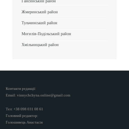
Гайсинський район
Жмеринський район
Тульчинський район
Могилів-Подільський район
Хмільницький район
Контакти редакції
Email: vinnychchyna.online@gmail.com
Тел: +38 098 031 08 61
Головний редактор:
Голошивець Анастасія