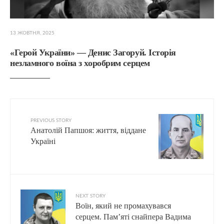
13 ЖОВТНЯ, 2025
«Герой України» — Денис Загоруй. Історія
незламного воїна з хоробрим серцем
PREVIOUS STORY
Анатолій Папшоя: життя, віддане
Україні
NEXT STORY
Воїн, який не промахувався
серцем. Пам’яті снайпера Вадима