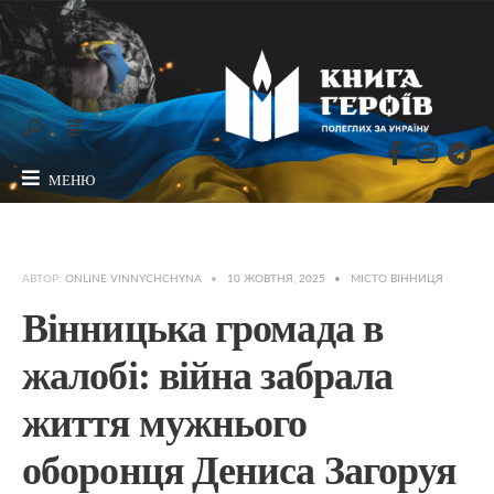
МЕНЮ
АВТОР:
ONLINE VINNYCHCHYNA
•
10 ЖОВТНЯ, 2025
•
МІСТО ВІННИЦЯ
Вінницька громада в
жалобі: війна забрала
життя мужнього
оборонця Дениса Загоруя