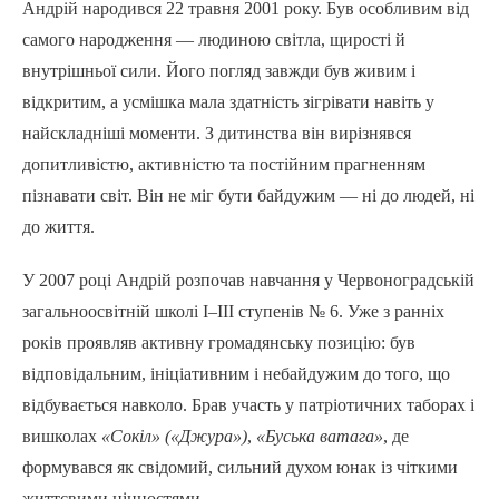
Андрій народився 22 травня 2001 року. Був особливим від
самого народження — людиною світла, щирості й
внутрішньої сили. Його погляд завжди був живим і
відкритим, а усмішка мала здатність зігрівати навіть у
найскладніші моменти. З дитинства він вирізнявся
допитливістю, активністю та постійним прагненням
пізнавати світ. Він не міг бути байдужим — ні до людей, ні
до життя.
У 2007 році Андрій розпочав навчання у Червоноградській
загальноосвітній школі І–ІІІ ступенів № 6. Уже з ранніх
років проявляв активну громадянську позицію: був
відповідальним, ініціативним і небайдужим до того, що
відбувається навколо. Брав участь у патріотичних таборах і
вишколах
«Сокіл» («Джура»)
,
«Буська ватага»
, де
формувався як свідомий, сильний духом юнак із чіткими
життєвими цінностями.