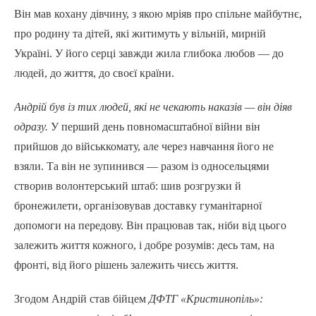
Він мав кохану дівчину, з якою мріяв про спільне майбутнє,
про родину та дітей, які житимуть у вільній, мирній
Україні. У його серці завжди жила глибока любов — до
людей, до життя, до своєї країни.
Андрій був із тих людей, які не чекають наказів — він діяв
одразу.
У перший день повномасштабної війни він
прийшов до військкомату, але через навчання його не
взяли. Та він не зупинився — разом із односельцями
створив волонтерський штаб: шив розгрузки й
бронежилети, організовував доставку гуманітарної
допомоги на передову. Він працював так, ніби від цього
залежить життя кожного, і добре розумів: десь там, на
фронті, від його рішень залежить чиєсь життя.
Згодом Андрій став бійцем
ДФТГ «Кристинопіль»: