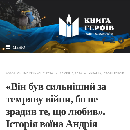
МЕНЮ
АВТОР:
ONLINE VINNYCHCHYNA
•
13 СІЧНЯ, 2026
•
УКРАЇНА
,
ІСТОРІЇ ГЕРОЇВ
«Він був сильніший за
темряву війни, бо не
зрадив те, що любив».
Історія воїна Андрія