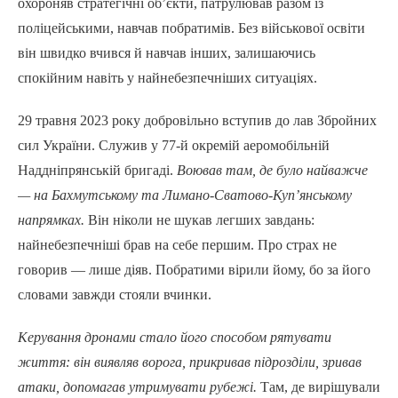
охороняв стратегічні обʼєкти, патрулював разом із
поліцейськими, навчав побратимів. Без військової освіти
він швидко вчився й навчав інших, залишаючись
спокійним навіть у найнебезпечніших ситуаціях.
29 травня 2023 року добровільно вступив до лав Збройних
сил України. Служив у 77-й окремій аеромобільній
Наддніпрянській бригаді.
Воював там, де було найважче
— на Бахмутському та Лимано-Сватово-Куп’янському
напрямках.
Він ніколи не шукав легших завдань:
найнебезпечніші брав на себе першим. Про страх не
говорив — лише діяв. Побратими вірили йому, бо за його
словами завжди стояли вчинки.
Керування дронами стало його способом рятувати
життя: він виявляв ворога, прикривав підрозділи, зривав
атаки, допомагав утримувати рубежі.
Там, де вирішували