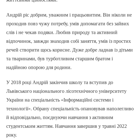
Андрій ріс добрим, уважним і працьовитим. Він ніколи не
проходив повз чужу потребу, умів допомагати без зайвих
слів і не чекав подяки. Любив природу та активний
відпочинок, завжди знаходив собі заняття, умів із простих
речей створити щось корисне. Дуже добре ладнав із дітьми
та тваринами, був турботливим старшим братом і
надійною опорою для родини.
У 2018 році Андрій закінчив школу та вступив до
Львівського національного лісотехнічного університету
України на спеціальність «Інформаційні системи і
технології». Обрану спеціальність опановував наполегливо
й відповідально, поєднуючи навчання з активним
студентським життям. Навчання завершив у травні 2022
року.