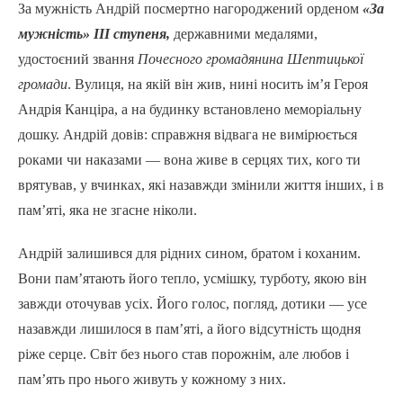
За мужність Андрій посмертно нагороджений орденом
«За
мужність» ІІІ ступеня,
державними медалями,
удостоєний звання
Почесного громадянина Шептицької
громади
. Вулиця, на якій він жив, нині носить ім’я Героя
Андрія Канціра, а на будинку встановлено меморіальну
дошку. Андрій довів: справжня відвага не вимірюється
роками чи наказами — вона живе в серцях тих, кого ти
врятував, у вчинках, які назавжди змінили життя інших, і в
пам’яті, яка не згасне ніколи.
Андрій залишився для рідних сином, братом і коханим.
Вони памʼятають його тепло, усмішку, турботу, якою він
завжди оточував усіх. Його голос, погляд, дотики — усе
назавжди лишилося в памʼяті, а його відсутність щодня
ріже серце. Світ без нього став порожнім, але любов і
памʼять про нього живуть у кожному з них.