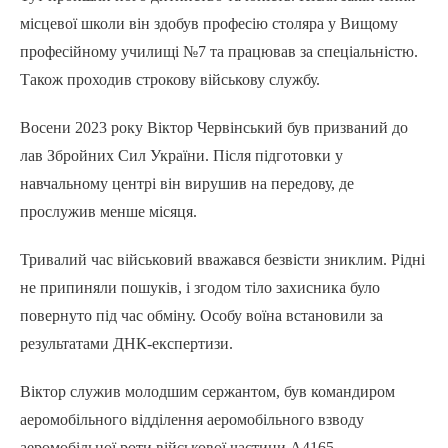
місцевої школи він здобув професію столяра у Вищому
професійному училищі №7 та працював за спеціальністю.
Також проходив строкову військову службу.
Восени 2023 року Віктор Червінський був призваний до
лав Збройних Сил України. Після підготовки у
навчальному центрі він вирушив на передову, де
прослужив менше місяця.
Тривалий час військовий вважався безвісти зниклим. Рідні
не припиняли пошуків, і згодом тіло захисника було
повернуто під час обміну. Особу воїна встановили за
результатами ДНК-експертизи.
Віктор служив молодшим сержантом, був командиром
аеромобільного відділення аеромобільного взводу
аеромобільної роти військової частини А4165.