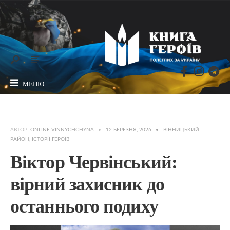
МЕНЮ
АВТОР:
ONLINE VINNYCHCHYNA
•
12 БЕРЕЗНЯ, 2026
•
ВІННИЦЬКИЙ
РАЙОН
,
ІСТОРІЇ ГЕРОЇВ
Віктор Червінський:
вірний захисник до
останнього подиху