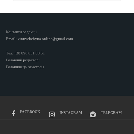
Контакти редакції
Email: vinnychchyna.online@gmail.com
Тел: +38 098 031 08 61
Головний редактор:
Голошивець Анастасія
FACEBOOK
INSTAGRAM
TELEGRAM